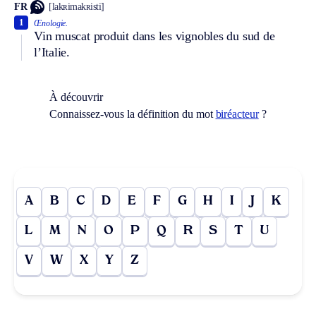
FR
[lakʀimakʀisti]
1
Œnologie.
Vin muscat produit dans les vignobles du sud de
l’Italie.
À découvrir
Connaissez-vous la définition du mot
biréacteur
?
A
B
C
D
E
F
G
H
I
J
K
L
M
N
O
P
Q
R
S
T
U
V
W
X
Y
Z