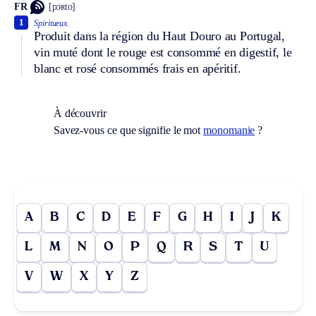
FR
[pɔʀto]
1
Spiritueux.
Produit dans la région du Haut Douro au Portugal,
vin muté dont le rouge est consommé en digestif, le
blanc et rosé consommés frais en apéritif.
À découvrir
Savez-vous ce que signifie le mot
monomanie
?
A
B
C
D
E
F
G
H
I
J
K
L
M
N
O
P
Q
R
S
T
U
V
W
X
Y
Z