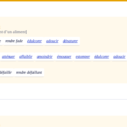
x
nt d’un aliment]
e
rendre fade
édulcorer
adoucir
dénaturer
atténuer
affaiblir
amoindrir
émousser
estomper
édulcorer
adoucir
défaillir
rendre défaillant
x