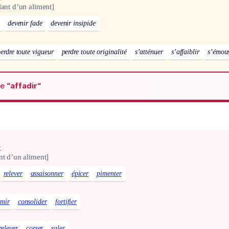
lant d’un aliment]
devenir fade
devenir insipide
erdre toute vigueur
perdre toute originalité
s’atténuer
s’affaiblir
s’émou
de
“affadir“
x
nt d’un aliment]
relever
assaisonner
épicer
pimenter
rmir
consolider
fortifier
relever
corser
saler