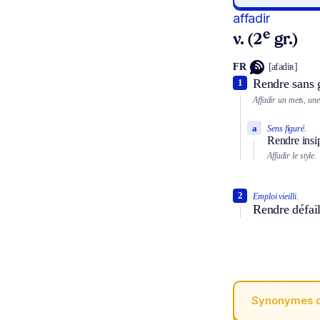
affadir
e
v. (2
gr.)
FR
[afadiʀ]
Rendre sans g
1
Affadir un mets, une
a
Sens figuré.
Rendre insi
Affadir le style.
2
Emploi vieilli.
Rendre défail
Synonymes 