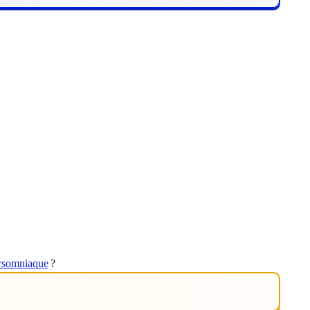
rsomniaque
?