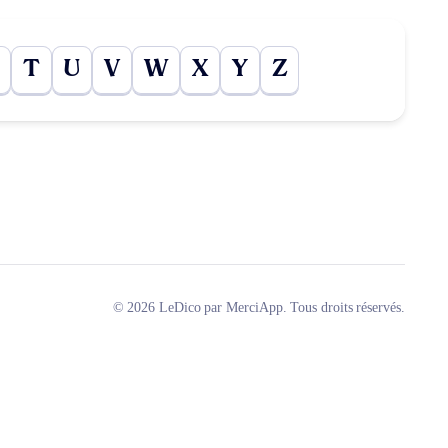
T
U
V
W
X
Y
Z
© 2026 LeDico par MerciApp. Tous droits réservés.