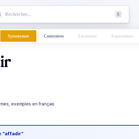
mmencez à chercher un mot dans le dictionnaire :
S
esults found.
Synonymes
Contraires
Locutions
Expressions
ir
ymes, exemples en français
de
“affadir“