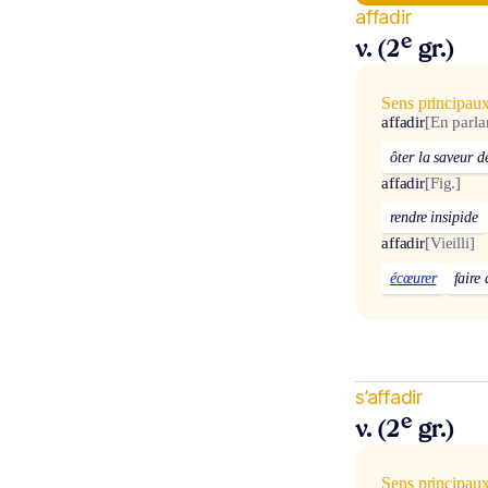
affadir
e
v. (2
gr.)
Sens principau
affadir
[En parla
ôter la saveur d
affadir
[Fig.]
rendre insipide
affadir
[Vieilli]
écœurer
faire 
s’affadir
e
v. (2
gr.)
Sens principau