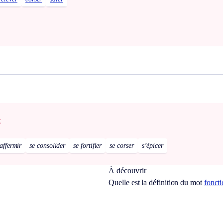
x
affermir
se consolider
se fortifier
se corser
s’épicer
À découvrir
Quelle est la définition du mot
foncti