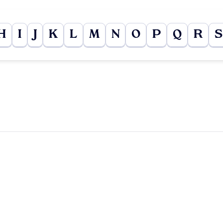
H
I
J
K
L
M
N
O
P
Q
R
S