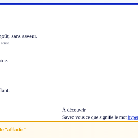
oût, sans saveur.
 sauce.
pide.
lant.
À découvrir
Savez-vous ce que signifie le mot
hype
de
“affadir“