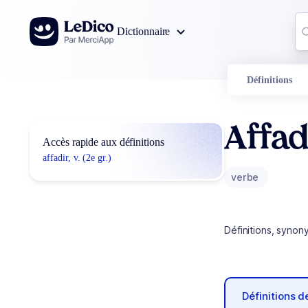
Aller au contenu
Co
Dictionnaire
0
r
Définitions
Affad
Accès rapide aux définitions
affadir, v. (2e gr.)
verbe
Définitions, synon
Définitions 