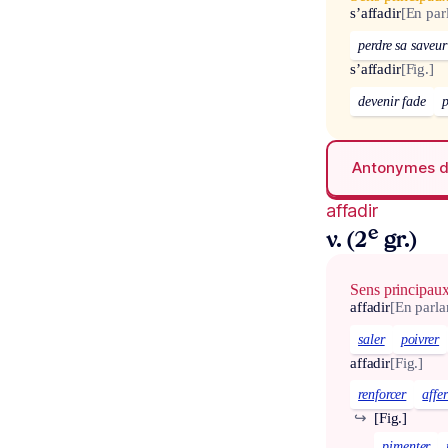
s’affadir
[En par
perdre sa saveur
s’affadir
[Fig.]
devenir fade
p
Antonymes 
affadir
e
v. (2
gr.)
Sens principau
affadir
[En parla
saler
poivrer
affadir
[Fig.]
renforcer
affe
↪
[Fig.]
pimenter