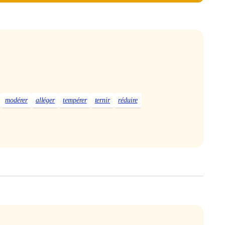
modérer
alléger
tempérer
ternir
réduire