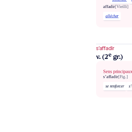
affadir
[Vieilli]
allécher
s’affadir
e
v. (2
gr.)
Sens principau
s’affadir
[Fig.]
se renforcer
s’