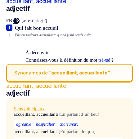
accueillant, accueillante
adjectif
FR
[akœjɑ̃, akœjɑ̃t]
Qui fait bon accueil.
1
Elle est toujours accueillante quand je lui rends visite.
À découvrir
Connaissez-vous la définition du mot
tsé-tsé
?
Synonymes de
“accueillant, accueillante“
accueillant, accueillante
adjectif
Sens principaux
accueillant, accueillante
[En parlant d’un lieu]
agréable
hospitalier
chaleureux
accueillant, accueillante
[En parlant de qqn]