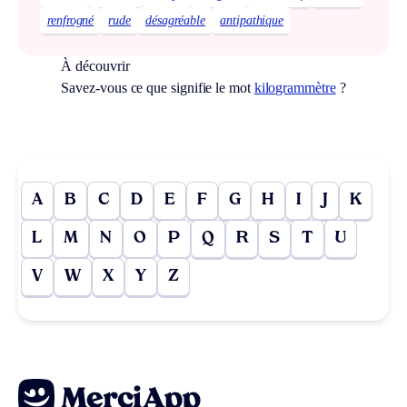
renfrogné
rude
désagréable
antipathique
À découvrir
Savez-vous ce que signifie le mot
kilogrammètre
?
A
B
C
D
E
F
G
H
I
J
K
L
M
N
O
P
Q
R
S
T
U
V
W
X
Y
Z