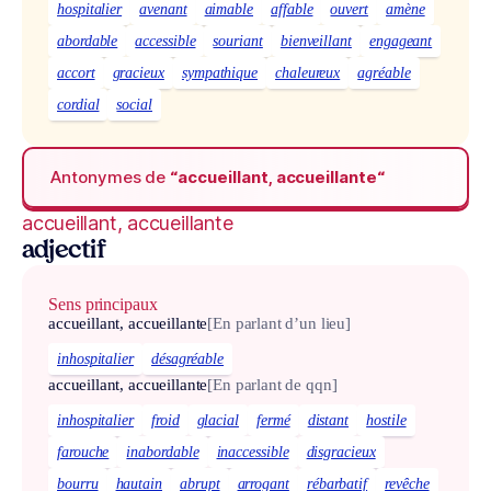
hospitalier
avenant
aimable
affable
ouvert
amène
abordable
accessible
souriant
bienveillant
engageant
accort
gracieux
sympathique
chaleureux
agréable
cordial
social
Antonymes de
“accueillant, accueillante“
accueillant, accueillante
adjectif
Sens principaux
accueillant, accueillante
[En parlant d’un lieu]
inhospitalier
désagréable
accueillant, accueillante
[En parlant de qqn]
inhospitalier
froid
glacial
fermé
distant
hostile
farouche
inabordable
inaccessible
disgracieux
bourru
hautain
abrupt
arrogant
rébarbatif
revêche