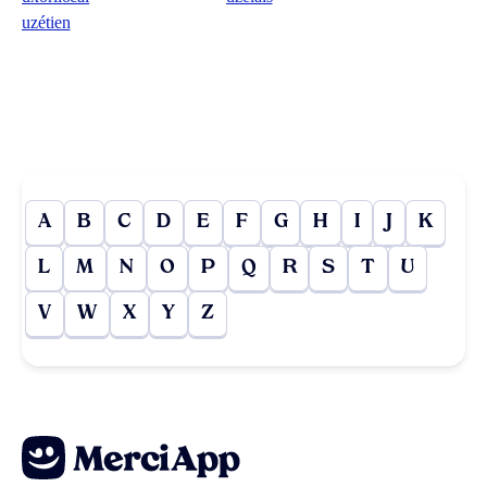
uzétien
A
B
C
D
E
F
G
H
I
J
K
L
M
N
O
P
Q
R
S
T
U
V
W
X
Y
Z