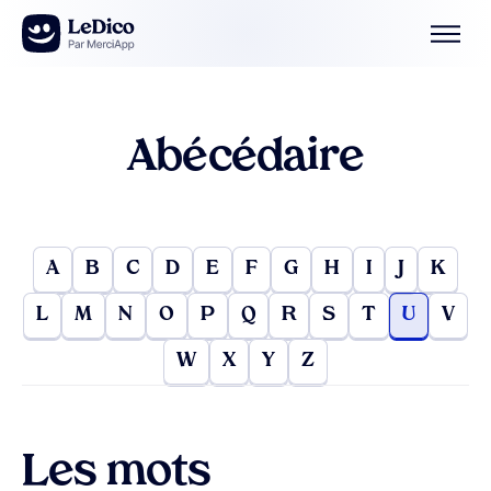
Aller au contenu
Abécédaire
A
B
C
D
E
F
G
H
I
J
K
L
M
N
O
P
Q
R
S
T
U
V
W
X
Y
Z
Les mots