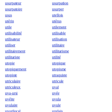
usurpateur
usurpation
usurpatoire
usurper
usus
utellois
utérin
utérus
utile
utilement
utilisabilité
utilisable
utilisateur
utilisation
utiliser
utilitaire
utilitairement
utilitarisme
utilitariste
utilité
utopie
utopique
utopiquement
utopisme
utopiste
utraquiste
utriculaire
utricule
utriculeux
uval
uva-ursi
uvée
uvéite
uvula
uvulaire
uvule
uxorilocal
uzelais