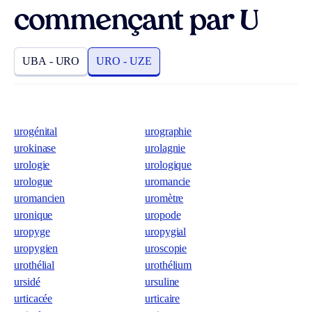
commençant par U
UBA - URO
URO - UZE
urogénital
urographie
urokinase
urolagnie
urologie
urologique
urologue
uromancie
uromancien
uromètre
uronique
uropode
uropyge
uropygial
uropygien
uroscopie
urothélial
urothélium
ursidé
ursuline
urticacée
urticaire