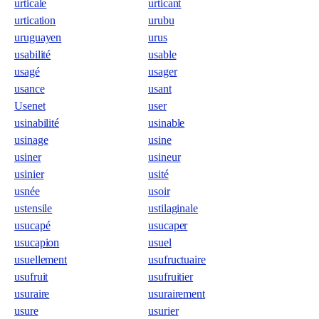
urticale
urticant
urtication
urubu
uruguayen
urus
usabilité
usable
usagé
usager
usance
usant
Usenet
user
usinabilité
usinable
usinage
usine
usiner
usineur
usinier
usité
usnée
usoir
ustensile
ustilaginale
usucapé
usucaper
usucapion
usuel
usuellement
usufructuaire
usufruit
usufruitier
usuraire
usurairement
usure
usurier