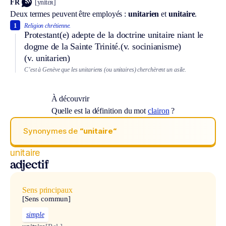
FR
[ynitɛʀ]
Deux termes peuvent être employés :
unitarien
et
unitaire
.
1
Religion chrétienne.
Protestant(e) adepte de la doctrine unitaire niant le
dogme de la Sainte Trinité.
(v. socinianisme)
(v. unitarien)
C’est à Genève que les unitariens (ou unitaires) cherchèrent un asile.
À découvrir
Quelle est la définition du mot
clairon
?
Synonymes de
“unitaire“
unitaire
adjectif
Sens principaux
[Sens commun]
simple