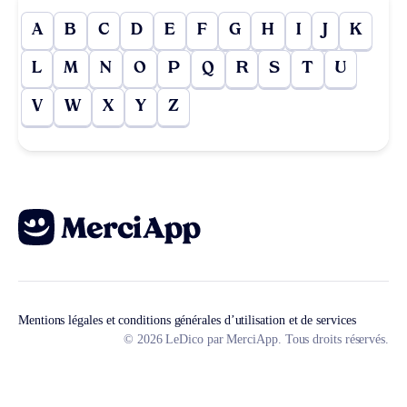
A
B
C
D
E
F
G
H
I
J
K
L
M
N
O
P
Q
R
S
T
U
V
W
X
Y
Z
Mentions légales et conditions générales d’utilisation et de services
© 2026 LeDico par MerciApp. Tous droits réservés.