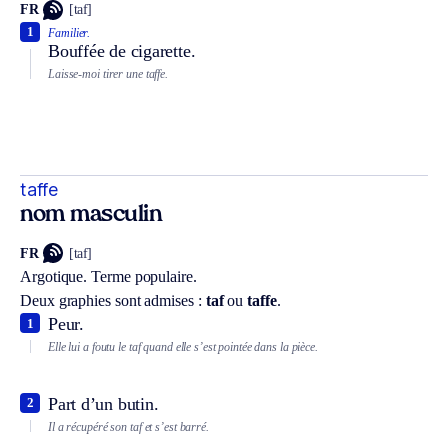
FR
[taf]
1
Familier.
Bouffée de cigarette.
Laisse-moi tirer une taffe.
taffe
nom masculin
FR
[taf]
Argotique.
Terme populaire.
Deux graphies sont admises :
taf
ou
taffe
.
Peur.
1
Elle lui a foutu le taf quand elle s’est pointée dans la pièce.
Part d’un butin.
2
Il a récupéré son taf et s’est barré.