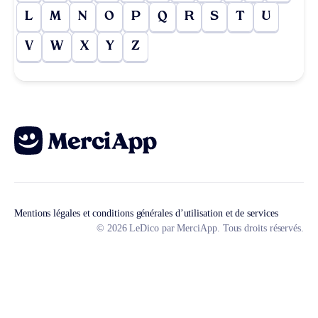
L
M
N
O
P
Q
R
S
T
U
V
W
X
Y
Z
Mentions légales et conditions générales d’utilisation et de services
© 2026 LeDico par MerciApp. Tous droits réservés.