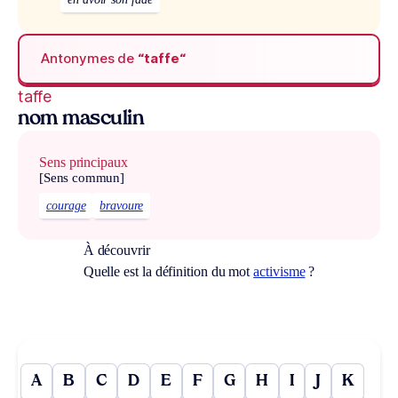
Antonymes de
“taffe“
taffe
nom masculin
Sens principaux
[Sens commun]
courage
bravoure
À découvrir
Quelle est la définition du mot
activisme
?
A
B
C
D
E
F
G
H
I
J
K