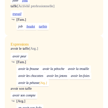
fade
pied
taffe
[Activité professionnelle]
travail
↪
[Fam.]
job
boulot
turbin
Expressions
avoir le taffe
[Arg.]
avoir peur
↪
[Fam.]
avoir la frousse
avoir la pétoche
avoir la trouille
avoir les chocottes
avoir les jetons
avoir les foies
avoir la pétasse
[Arg.]
avoir son taffe
avoir son compte
↪
[Arg.]
en avoir son fade