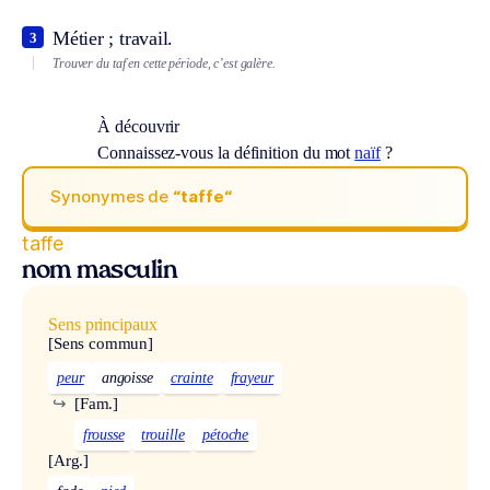
Métier ; travail.
3
Trouver du taf en cette période, c’est galère.
À découvrir
Connaissez-vous la définition du mot
naïf
?
Synonymes de
“taffe“
taffe
nom masculin
Sens principaux
[Sens commun]
peur
angoisse
crainte
frayeur
↪
[Fam.]
frousse
trouille
pétoche
[Arg.]