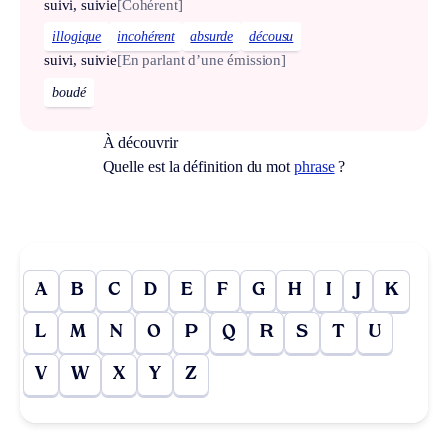
suivi, suivie
[Cohérent]
illogique
incohérent
absurde
décousu
suivi, suivie
[En parlant d’une émission]
boudé
À découvrir
Quelle est la définition du mot
phrase
?
A
B
C
D
E
F
G
H
I
J
K
L
M
N
O
P
Q
R
S
T
U
V
W
X
Y
Z