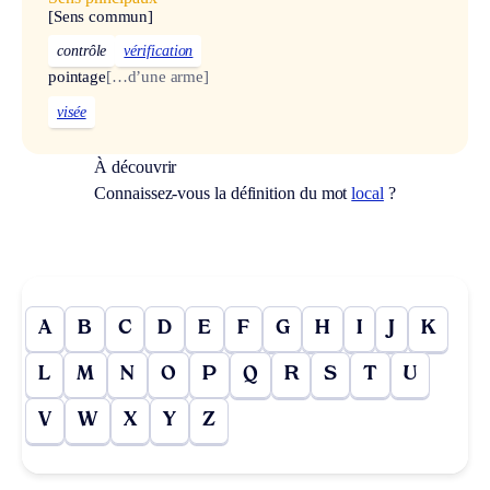
[Sens commun]
contrôle
vérification
pointage
[…d’une arme]
visée
À découvrir
Connaissez-vous la définition du mot
local
?
A
B
C
D
E
F
G
H
I
J
K
L
M
N
O
P
Q
R
S
T
U
V
W
X
Y
Z