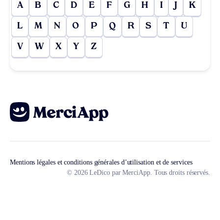
A
B
C
D
E
F
G
H
I
J
K
L
M
N
O
P
Q
R
S
T
U
V
W
X
Y
Z
Mentions légales et conditions générales d’utilisation et de services
© 2026 LeDico par MerciApp. Tous droits réservés.