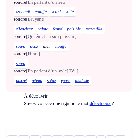
sonore
[En parlant d’un lieu]
assourdi
étouffé
sourd
voilé
sonore
[Bruyant]
silencieux
calme
feutré
paisible
tranquille
sonore
[Qui émet un son puissant]
sourd
doux
mat
étouffé
sonore
[Phon.]
sourd
sonore
[En parlant d’un style]
[Péj.]
discret
retenu
sobre
épuré
modeste
À découvrir
Savez-vous ce que signifie le mot
défectueux
?