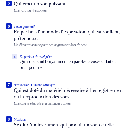
Qui émet un son puissant.
5
Une voix, un rire sonore.
6
Terme péjoratif.
En parlant d’un mode d’expression, qui est ronflant,
prétentieux.
Un discours sonore pour des arguments vides de sens.
a
En parlant de quelqu’un.
Qui se répand bruyamment en paroles creuses et fait du
bruit pour rien.
7
Audiovisuel.
Cinéma.
Musique.
Qui est doté du matériel nécessaire à l’enregistrement
ou la reproduction des sons.
Une cabine réservée à la technique sonore.
8
Musique.
Se dit d’un instrument qui produit un son de telle