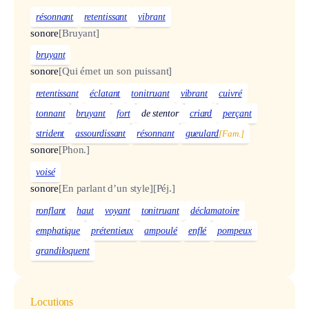
résonnant
retentissant
vibrant
sonore
[Bruyant]
bruyant
sonore
[Qui émet un son puissant]
retentissant
éclatant
tonitruant
vibrant
cuivré
tonnant
bruyant
fort
de stentor
criard
perçant
strident
assourdissant
résonnant
gueulard
[Fam.]
sonore
[Phon.]
voisé
sonore
[En parlant d’un style]
[Péj.]
ronflant
haut
voyant
tonitruant
déclamatoire
emphatique
prétentieux
ampoulé
enflé
pompeux
grandiloquent
Locutions