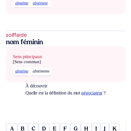
abstème
abstinent
soiffarde
nom féminin
Sens principaux
[Sens commun]
abstème
abstinente
À découvrir
Quelle est la définition du mot
négociateur
?
A
B
C
D
E
F
G
H
I
J
K