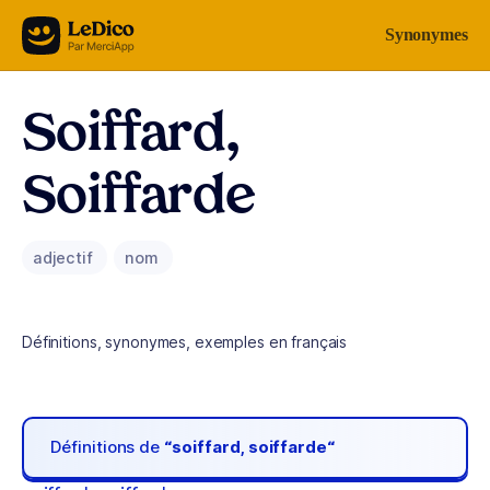
Aller au contenu
Synonymes
Soiffard,
Soiffarde
adjectif
nom
Définitions, synonymes, exemples en français
Définitions de
“soiffard, soiffarde“