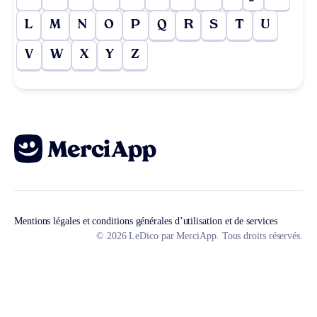
L
M
N
O
P
Q
R
S
T
U
V
W
X
Y
Z
Mentions légales et conditions générales d’utilisation et de services
© 2026 LeDico par MerciApp. Tous droits réservés.