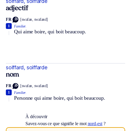
soiffard, soiffarde
adjectif
FR
[swafaʀ, swafaʀd]
1
Familier.
Qui aime boire, qui boit beaucoup.
soiffard, soiffarde
nom
FR
[swafaʀ, swafaʀd]
1
Familier.
Personne qui aime boire, qui boit beaucoup.
À découvrir
Savez-vous ce que signifie le mot
nord-est
?