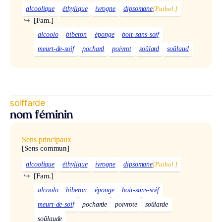
alcoolique
éthylique
ivrogne
dipsomane
[Pathol.]
↪
[Fam.]
alcoolo
biberon
éponge
boit-sans-soif
meurt-de-soif
pochard
poivrot
soûlard
soûlaud
soiffarde
nom féminin
Sens principaux
[Sens commun]
alcoolique
éthylique
ivrogne
dipsomane
[Pathol.]
↪
[Fam.]
alcoolo
biberon
éponge
boit-sans-soif
meurt-de-soif
pocharde
poivrote
soûlarde
soûlaude