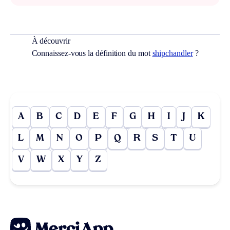
À découvrir
Connaissez-vous la définition du mot
shipchandler
?
A
B
C
D
E
F
G
H
I
J
K
L
M
N
O
P
Q
R
S
T
U
V
W
X
Y
Z