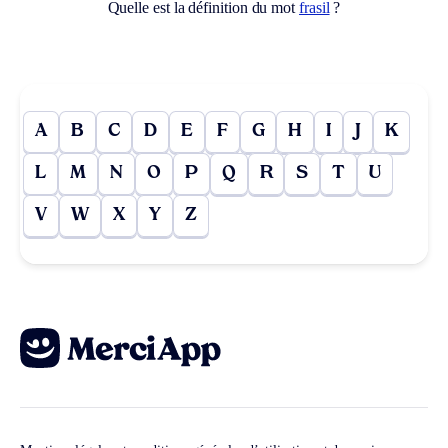
Quelle est la définition du mot
frasil
?
A
B
C
D
E
F
G
H
I
J
K
L
M
N
O
P
Q
R
S
T
U
V
W
X
Y
Z