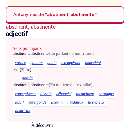
Antonymes de
“abstinent, abstinente“
abstinent, abstinente
adjectif
Sens principaux
abstinent, abstinente
[En parlant de nourriture]
vorace
glouton
goulu
intempérant
immodéré
↪
[Fam.]
goinfre
abstinent, abstinente
[En matière de sexualité]
concupiscent
dissolu
débauché
incontinent
corrompu
lascif
dévergondé
libertin
libidineux
licencieux
luxurieux
À découvrir