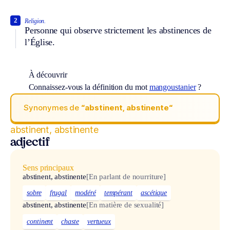
2
Religion.
Personne qui observe strictement les abstinences de
l’Église.
À découvrir
Connaissez-vous la définition du mot
mangoustanier
?
Synonymes de
“abstinent, abstinente“
abstinent, abstinente
adjectif
Sens principaux
abstinent, abstinente
[En parlant de nourriture]
sobre
frugal
modéré
tempérant
ascétique
abstinent, abstinente
[En matière de sexualité]
continent
chaste
vertueux