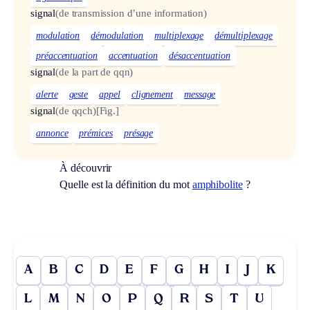
signal
(de transmission d’une information)
modulation
démodulation
multiplexage
démultiplexage
préaccentuation
accentuation
désaccentuation
signal
(de la part de qqn)
alerte
geste
appel
clignement
message
signal
(de qqch)
[Fig.]
annonce
prémices
présage
À découvrir
Quelle est la définition du mot
amphibolite
?
A
B
C
D
E
F
G
H
I
J
K
L
M
N
O
P
Q
R
S
T
U