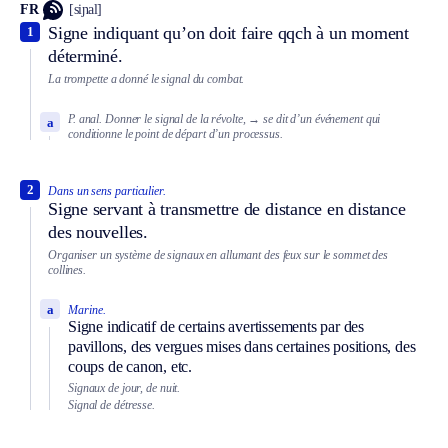
FR
[siɲal]
Signe indiquant qu’on doit faire qqch à un moment
1
déterminé.
La trompette a donné le signal du combat.
P. anal.
Donner le signal de la révolte,
→ se dit d’un événement qui
a
conditionne le point de départ d’un processus.
2
Dans un sens particulier.
Signe servant à transmettre de distance en distance
des nouvelles.
Organiser un système de signaux en allumant des feux sur le sommet des
collines.
a
Marine.
Signe indicatif de certains avertissements par des
pavillons, des vergues mises dans certaines positions, des
coups de canon, etc.
Signaux de jour, de nuit.
Signal de détresse.