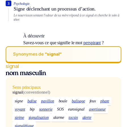
3
Psychologie.
Signe déclenchant un processus d’action.
Le nourrisson sentant l’odeur de sa mère répond à ce signal et cherche le sein à
téter.
À découvrir
Savez-vous ce que signifie le mot
perspirant
?
Synonymes de
“signal“
signal
nom masculin
Sens principaux
signal
(conventionnel)
signe
balise
pavillon
boule
balisage
feux
phare
voyant
bip
sonnerie
SOS
eurosignal
avertisseur
sirène
signalisation
alarme
tocsin
alerte
signalétique