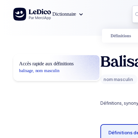
Aller au contenu
Co
Dictionnaire
0
r
Définitions
Balis
Accès rapide aux définitions
balisage, nom masculin
nom masculin
Définitions, synon
Définitions 