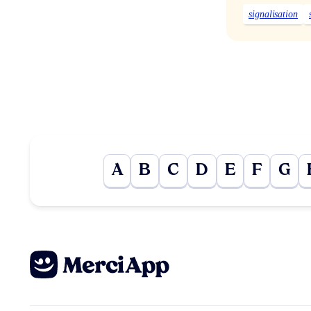
signalisation
A
B
C
D
E
F
G