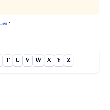
aileur
?
T
U
V
W
X
Y
Z