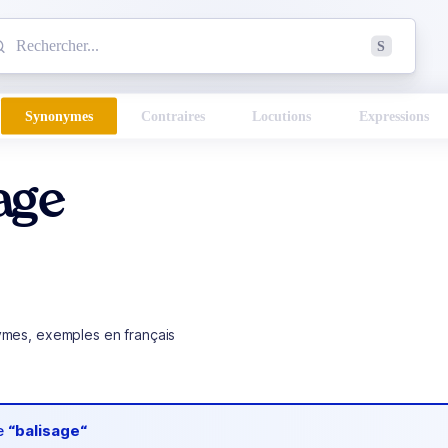
mmencez à chercher un mot dans le dictionnaire :
S
esults found.
Synonymes
Contraires
Locutions
Expressions
age
ymes, exemples en français
de
“balisage“