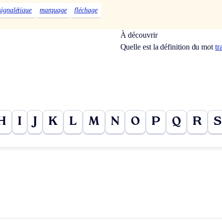
signalétique
marquage
fléchage
À découvrir
Quelle est la définition du mot
tr
H
I
J
K
L
M
N
O
P
Q
R
S