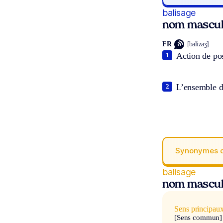
balisage
nom mascul
FR
[balizaʒ]
Action de pos
1
L’ensemble d
2
Synonymes 
balisage
nom mascul
Sens principau
[Sens commun]