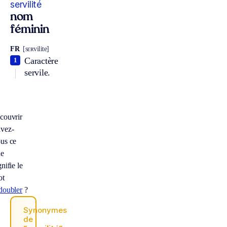
servilité
nom
féminin
FR
[sɛʀvilite]
Caractère
1
servile.
couvrir
vez-
us ce
ue
gnifie le
ot
doubler
?
Synonymes
de