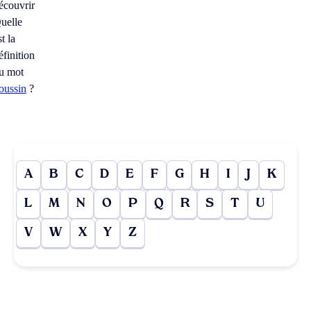
écouvrir
uelle
st la
éfinition
u mot
oussin
?
A
B
C
D
E
F
G
H
I
J
K
L
M
N
O
P
Q
R
S
T
U
V
W
X
Y
Z