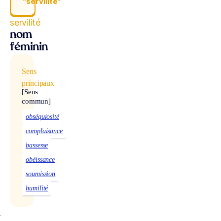
“servilité“
servilité
nom
féminin
Sens
principaux
[Sens
commun]
obséquiosité
complaisance
bassesse
obéissance
soumission
humilité
À