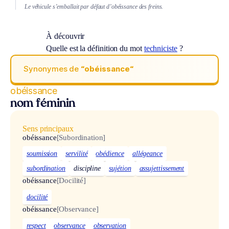
Le véhicule s’emballait par défaut d’obéissance des freins.
À découvrir
Quelle est la définition du mot
techniciste
?
Synonymes de
“obéissance“
obéissance
nom féminin
Sens principaux
obéissance
[Subordination]
soumission
servilité
obédience
allégeance
subordination
discipline
sujétion
assujettissement
obéissance
[Docilité]
docilité
obéissance
[Observance]
respect
observance
observation