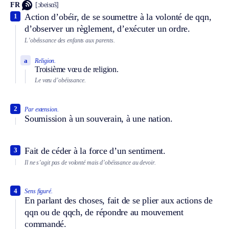
FR
[ɔbeisɑ̃s]
Action d’obéir, de se soumettre à la volonté de qqn,
1
d’observer un règlement, d’exécuter un ordre.
L’obéissance des enfants aux parents.
a
Religion.
Troisième vœu de religion.
Le vœu d’obéissance.
2
Par extension.
Soumission à un souverain, à une nation.
Fait de céder à la force d’un sentiment.
3
Il ne s’agit pas de volonté mais d’obéissance au devoir.
4
Sens figuré.
En parlant des choses, fait de se plier aux actions de
qqn ou de qqch, de répondre au mouvement
commandé.