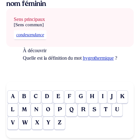
nom féminin
Sens principaux
[Sens commun]
condescendance
À découvrir
Quelle est la définition du mot
hygrothermique
?
A
B
C
D
E
F
G
H
I
J
K
L
M
N
O
P
Q
R
S
T
U
V
W
X
Y
Z