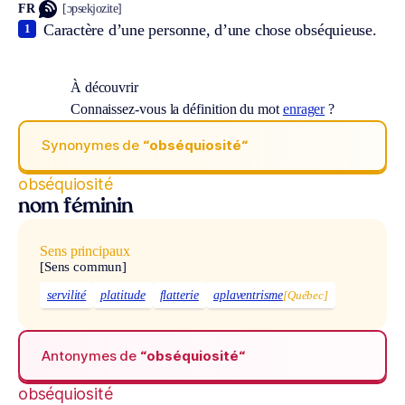
FR
[ɔpsekjozite]
Caractère d’une personne, d’une chose obséquieuse.
1
À découvrir
Connaissez-vous la définition du mot
enrager
?
Synonymes de
“obséquiosité“
obséquiosité
nom féminin
Sens principaux
[Sens commun]
servilité
platitude
flatterie
aplaventrisme
[Québec]
Antonymes de
“obséquiosité“
obséquiosité