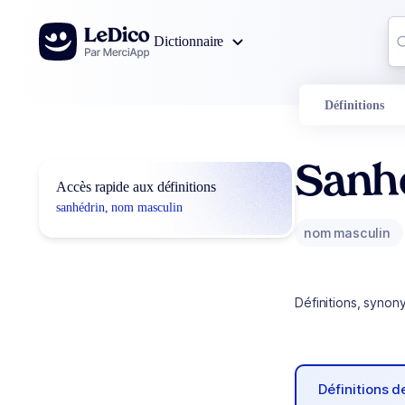
Aller au contenu
Co
Dictionnaire
0
r
Définitions
Sanh
Accès rapide aux définitions
sanhédrin, nom masculin
nom masculin
Définitions, synon
Définitions 