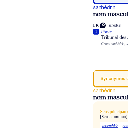
sanhédrin
nom mascul
FR
[sanedʀɛ̃]
1
Histoire.
Tribunal des 
Grand sanhédrin,
→
Synonymes 
sanhédrin
nom mascul
Sens principau
[Sens commun]
assemblée
con