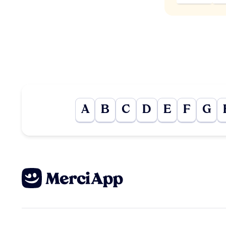
A
B
C
D
E
F
G