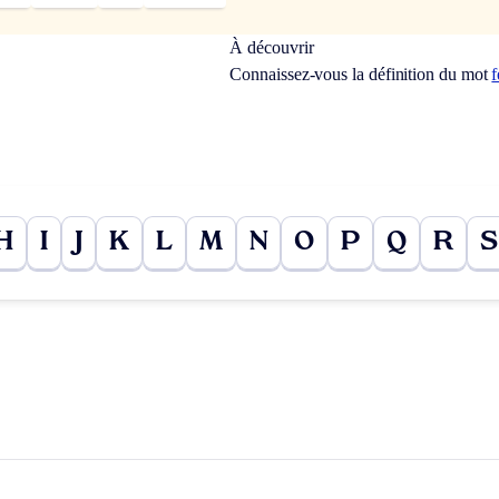
À découvrir
Connaissez-vous la définition du mot
f
H
I
J
K
L
M
N
O
P
Q
R
S