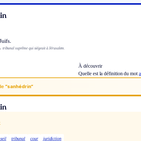
in
Juifs.
 tribunal suprême qui siégeait à Jérusalem.
À découvrir
Quelle est la définition du mot
a
de
“sanhédrin“
in
x
seil
tribunal
cour
juridiction