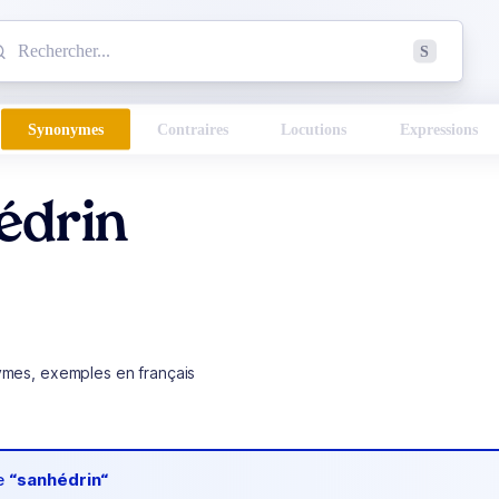
mmencez à chercher un mot dans le dictionnaire :
S
esults found.
Synonymes
Contraires
Locutions
Expressions
édrin
ymes, exemples en français
de
“sanhédrin“