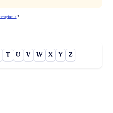
errugineux
?
T
U
V
W
X
Y
Z