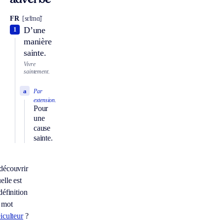
adverbe
FR
[sɛ̃tmɑ̃]
D’une
1
manière
sainte.
Vivre
saintement.
a
Par
extension.
Pour
une
cause
sainte.
découvrir
elle est
définition
 mot
iculteur
?