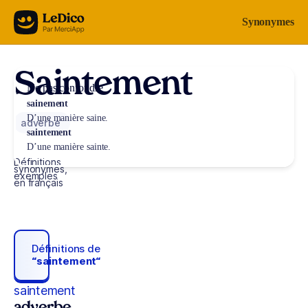
Aller au contenu
Synonymes
Saintement
Ne pas confondre
sainement
D’une manière saine.
adverbe
saintement
D’une manière sainte.
Définitions,
synonymes,
exemples
en français
Définitions de
“saintement“
saintement