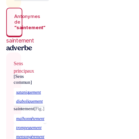
Antonymes
de
“saintement“
saintement
adverbe
Sens
principaux
[Sens
commun]
sataniquement
diaboliquement
saintement
[Fig.]
malhonnêtement
trompeusement
mensongèrement