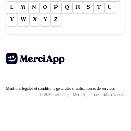
L
M
N
O
P
Q
R
S
T
U
V
W
X
Y
Z
Mentions légales et conditions générales d’utilisation et de services
© 2026 LeDico par MerciApp. Tous droits réservés.