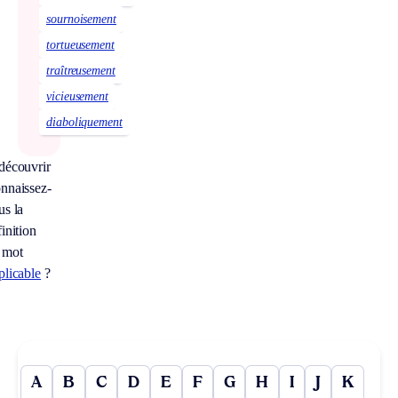
sournoisement
tortueusement
traîtreusement
vicieusement
diaboliquement
découvrir
nnaissez-
us la
inition
 mot
plicable
?
A
B
C
D
E
F
G
H
I
J
K