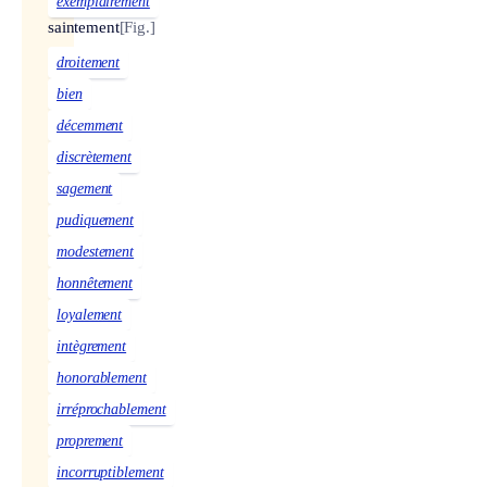
exemplairement
saintement
[Fig.]
droitement
bien
décemment
discrètement
sagement
pudiquement
modestement
honnêtement
loyalement
intègrement
honorablement
irréprochablement
proprement
incorruptiblement