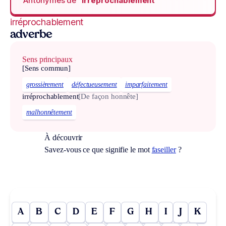
Antonymes de
“irréprochablement“
irréprochablement
adverbe
Sens principaux
[Sens commun]
grossièrement
défectueusement
imparfaitement
irréprochablement
[De façon honnête]
malhonnêtement
À découvrir
Savez-vous ce que signifie le mot
faseiller
?
A
B
C
D
E
F
G
H
I
J
K