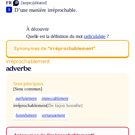
FR
[iʀepʀɔʃabləmɑ̃]
D’une manière irréprochable.
1
À découvrir
Quelle est la définition du mot
radiculalgie
?
Synonymes de
“irréprochablement“
irréprochablement
adverbe
Sens principaux
[Sens commun]
parfaitement
impeccablement
irréprochablement
[De façon honnête]
honnêtement
vertueusement