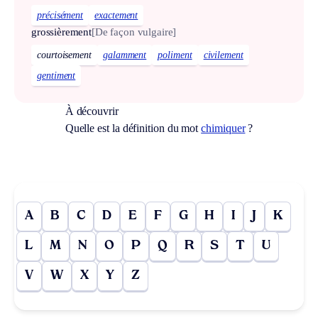
précisément
exactement
grossièrement
[De façon vulgaire]
courtoisement
galamment
poliment
civilement
gentiment
À découvrir
Quelle est la définition du mot
chimiquer
?
A
B
C
D
E
F
G
H
I
J
K
L
M
N
O
P
Q
R
S
T
U
V
W
X
Y
Z