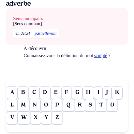
adverbe
Sens principaux
[Sens commun]
en détail
partiellement
À découvrir
Connaissez-vous la définition du mot
sculpté
?
A
B
C
D
E
F
G
H
I
J
K
L
M
N
O
P
Q
R
S
T
U
V
W
X
Y
Z