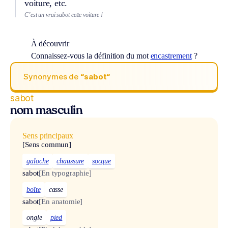
voiture, etc.
C’est un vrai sabot cette voiture !
À découvrir
Connaissez-vous la définition du mot
encastrement
?
Synonymes de
“sabot“
sabot
nom masculin
Sens principaux
[Sens commun]
galoche
chaussure
socque
sabot
[En typographie]
boîte
casse
sabot
[En anatomie]
ongle
pied