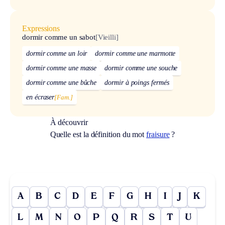
Expressions
dormir comme un sabot
[Vieilli]
dormir comme un loir
dormir comme une marmotte
dormir comme une masse
dormir comme une souche
dormir comme une bûche
dormir à poings fermés
en écraser
[Fam.]
À découvrir
Quelle est la définition du mot
fraisure
?
A
B
C
D
E
F
G
H
I
J
K
L
M
N
O
P
Q
R
S
T
U