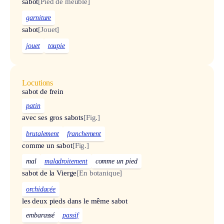
sabot
[Pied de meuble]
garniture
sabot
[Jouet]
jouet
toupie
Locutions
sabot de frein
patin
avec ses gros sabots
[Fig.]
brutalement
franchement
comme un sabot
[Fig.]
mal
maladroitement
comme un pied
sabot de la Vierge
[En botanique]
orchidacée
les deux pieds dans le même sabot
embarassé
passif