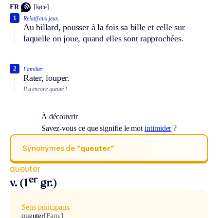
FR
[køte]
1
Relatif aux jeux.
Au billard, pousser à la fois sa bille et celle sur
laquelle on joue, quand elles sont rapprochées.
2
Familier.
Rater, louper.
Il a encore queuté !
À découvrir
Savez-vous ce que signifie le mot
intimider
?
Synonymes de
“queuter“
queuter
er
v. (1
gr.)
Sens principaux
queuter
[Fam.]