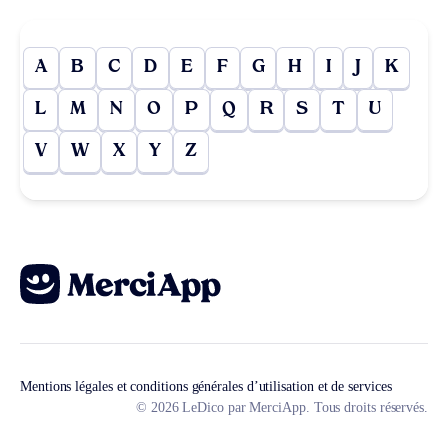
A
B
C
D
E
F
G
H
I
J
K
L
M
N
O
P
Q
R
S
T
U
V
W
X
Y
Z
Mentions légales et conditions générales d’utilisation et de services
© 2026 LeDico par MerciApp. Tous droits réservés.