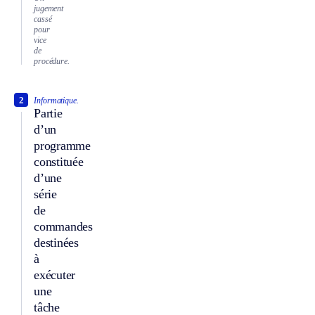
jugement
cassé
pour
vice
de
procédure.
2
Informatique.
Partie
d’un
programme
constituée
d’une
série
de
commandes
destinées
à
exécuter
une
tâche