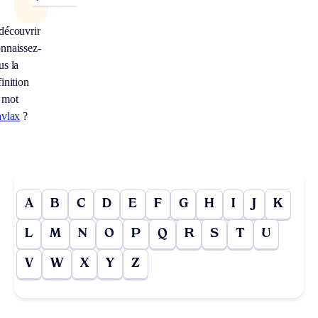
découvrir
nnaissez-
us la
inition
 mot
avlax
?
A
B
C
D
E
F
G
H
I
J
K
L
M
N
O
P
Q
R
S
T
U
V
W
X
Y
Z