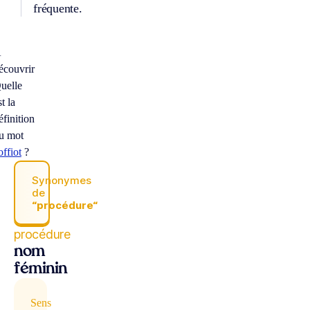
fréquente.
À
écouvrir
uelle
st la
éfinition
u mot
offiot
?
Synonymes
de
“procédure“
procédure
nom
féminin
Sens