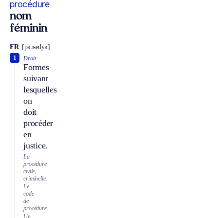
procédure
nom
féminin
FR
[pʀɔsedyʀ]
1
Droit.
Formes
suivant
lesquelles
on
doit
procéder
en
justice.
La
procédure
civile,
criminelle.
Le
code
de
procédure.
Un