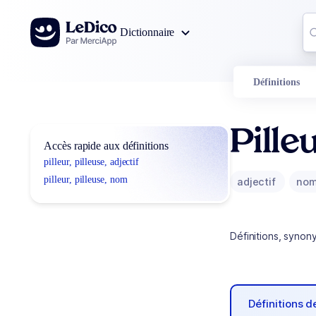
Aller au contenu
Co
Dictionnaire
0
r
Définitions
Pille
Accès rapide aux définitions
pilleur, pilleuse, adjectif
pilleur, pilleuse, nom
adjectif
no
Définitions, synon
Définitions 