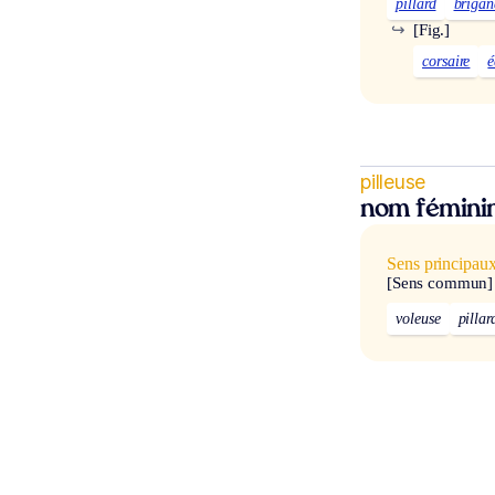
pillard
brigan
↪
[Fig.]
corsaire
pilleuse
nom fémini
Sens principau
[Sens commun]
voleuse
pillar