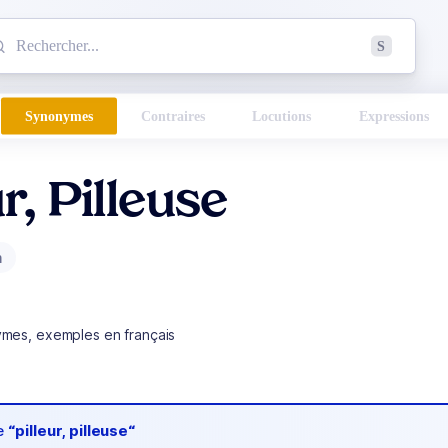
mmencez à chercher un mot dans le dictionnaire :
S
esults found.
Synonymes
Contraires
Locutions
Expressions
ur, Pilleuse
m
ymes, exemples en français
de
“pilleur, pilleuse“