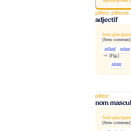
Synonymes 
pilleur, pilleuse
adjectif
Sens principau
[Sens commun]
pillard
voleur
↪
[Fig.]
pirate
pilleur
nom mascul
Sens principau
[Sens commun]