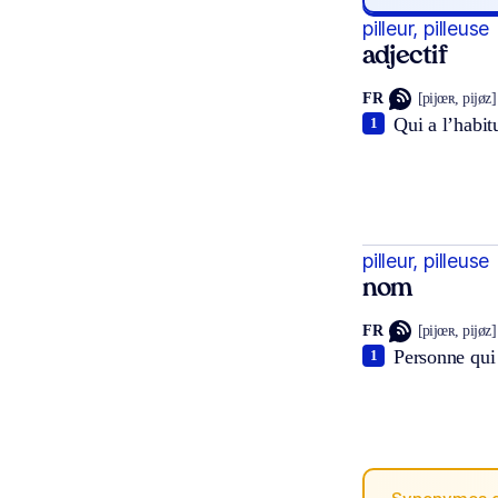
pilleur, pilleuse
adjectif
FR
[pijœʀ, pijøz]
Qui a l’habitu
1
pilleur, pilleuse
nom
FR
[pijœʀ, pijøz]
Personne qui 
1