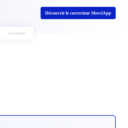
Découvrir le correcteur MerciApp
Proverbes