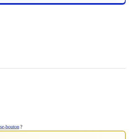
sse-bouton
?