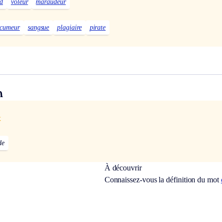
d
voleur
maraudeur
écumeur
sangsue
plagiaire
pirate
n
x
de
À découvrir
Connaissez-vous la définition du mot