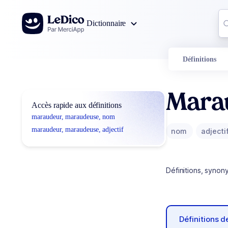
Aller au contenu
Co
Dictionnaire
0
r
Définitions
Mara
Accès rapide aux définitions
maraudeur, maraudeuse, nom
maraudeur, maraudeuse, adjectif
nom
adjecti
Définitions, synon
Définitions 