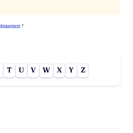
phiquement
?
T
U
V
W
X
Y
Z