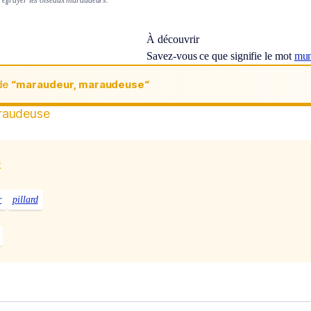
À découvrir
Savez-vous ce que signifie le mot
mun
de
“maraudeur, maraudeuse“
raudeuse
x
r
pillard