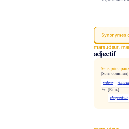
Synonymes 
maraudeur, ma
adjectif
Sens principau
[Sens commun]
voleur
chipeu
↪
[Fam.]
chapardeur