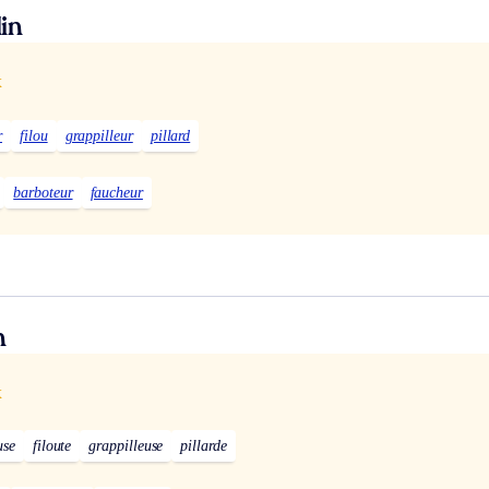
in
x
r
filou
grappilleur
pillard
barboteur
faucheur
n
x
use
filoute
grappilleuse
pillarde