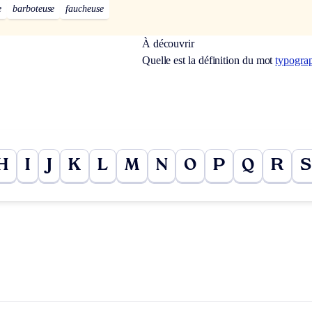
e
barboteuse
faucheuse
À découvrir
Quelle est la définition du mot
typogra
H
I
J
K
L
M
N
O
P
Q
R
S