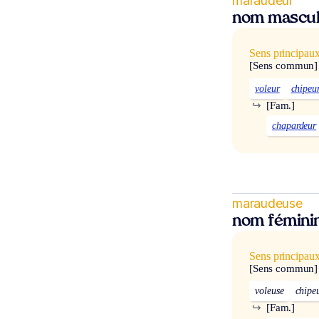
maraudeur
nom mascul
Sens principau
[Sens commun]
voleur
chipeu
↪
[Fam.]
chapardeur
maraudeuse
nom fémini
Sens principau
[Sens commun]
voleuse
chipe
↪
[Fam.]