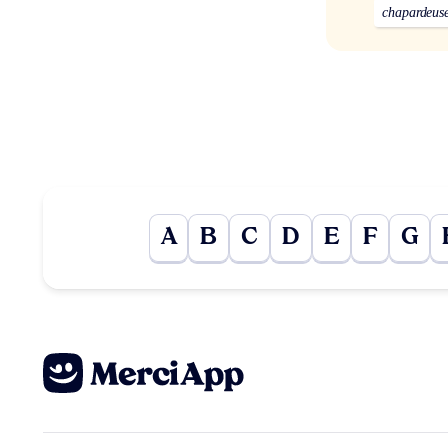
chapardeus
A
B
C
D
E
F
G