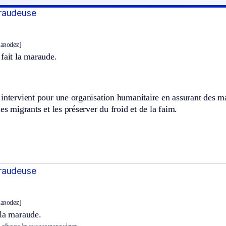
raudeuse
aʀodøz]
fait la maraude.
intervient pour une organisation humanitaire en assurant des mar
les migrants et les préserver du froid et de la faim.
raudeuse
aʀodøz]
 la maraude.
à effrayer les oiseaux maraudeurs.