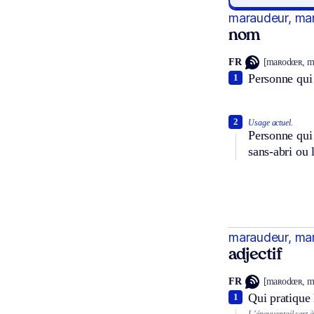
maraudeur, ma
nom
FR
[maʀodœʀ, m
Personne qui 
1
2
Usage actuel.
Personne qui 
sans-abri ou 
maraudeur, ma
adjectif
FR
[maʀodœʀ, m
Qui pratique
1
L’épouvantail sert 