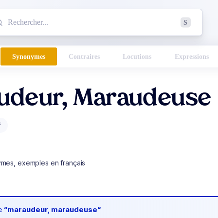
mmencez à chercher un mot dans le dictionnaire :
S
esults found.
Synonymes
Contraires
Locutions
Expressions
udeur, Maraudeuse
f
ymes, exemples en français
de
“maraudeur, maraudeuse“