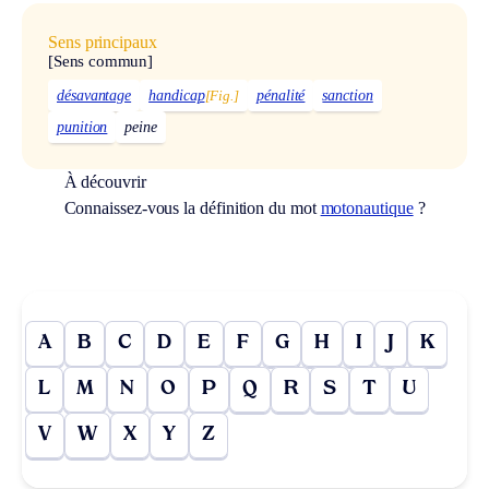
Sens principaux
[Sens commun]
désavantage
handicap
[Fig.]
pénalité
sanction
punition
peine
À découvrir
Connaissez-vous la définition du mot
motonautique
?
A
B
C
D
E
F
G
H
I
J
K
L
M
N
O
P
Q
R
S
T
U
V
W
X
Y
Z