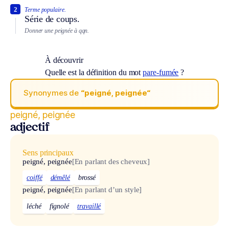
2
Terme populaire.
Série de coups.
Donner une peignée à qqn.
À découvrir
Quelle est la définition du mot
pare-fumée
?
Synonymes de
“peigné, peignée“
peigné, peignée
adjectif
Sens principaux
peigné, peignée
[En parlant des cheveux]
coiffé
démêlé
brossé
peigné, peignée
[En parlant d’un style]
léché
fignolé
travaillé