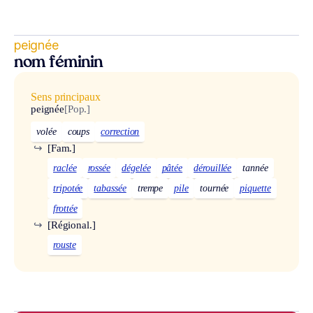
peignée
nom féminin
Sens principaux
peignée
[Pop.]
volée
coups
correction
↪
[Fam.]
raclée
rossée
dégelée
pâtée
dérouillée
tannée
tripotée
tabassée
trempe
pile
tournée
piquette
frottée
↪
[Régional.]
rouste