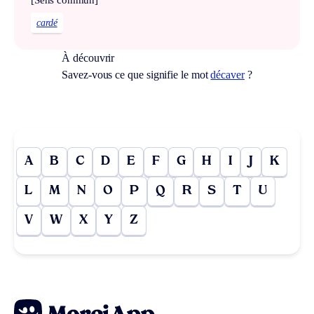
[Sens commun]
cardé
À découvrir
Savez-vous ce que signifie le mot
décaver
?
A
B
C
D
E
F
G
H
I
J
K
L
M
N
O
P
Q
R
S
T
U
V
W
X
Y
Z