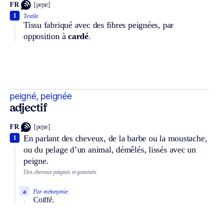
FR
[peɲe]
1
Textile.
Tissu fabriqué avec des fibres peignées, par
opposition à
cardé
.
peigné, peignée
adjectif
FR
[peɲe]
En parlant des cheveux, de la barbe ou la moustache,
1
ou du pelage d’un animal, démêlés, lissés avec un
peigne.
Des cheveux peignés et gominés.
a
Par métonymie.
Coiffé.