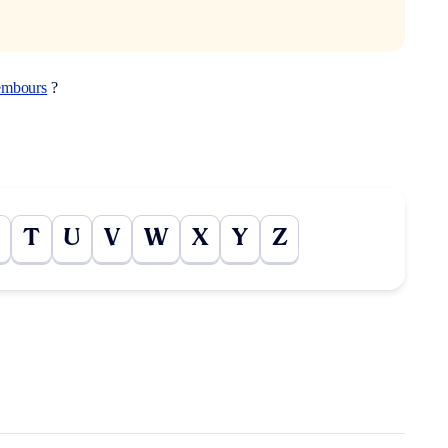
embours
?
T
U
V
W
X
Y
Z