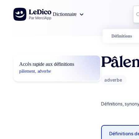
Aller au contenu
Co
Dictionnaire
0
r
Définitions
Pâle
Accès rapide aux définitions
pâlement, adverbe
adverbe
Définitions, synon
Définitions 