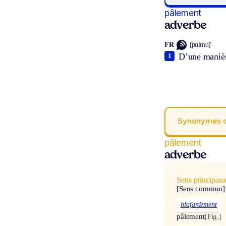
pâlement
adverbe
FR
[pɑlmɑ̃]
D’une manièr
1
Synonymes 
pâlement
adverbe
Sens principau
[Sens commun]
blafardement
pâlement
[Fig.]