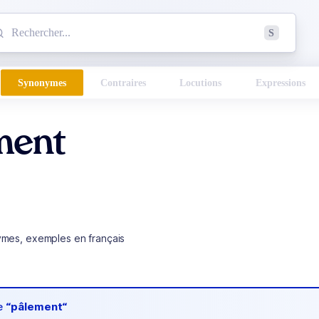
mmencez à chercher un mot dans le dictionnaire :
S
esults found.
Synonymes
Contraires
Locutions
Expressions
ment
ymes, exemples en français
de
“pâlement“