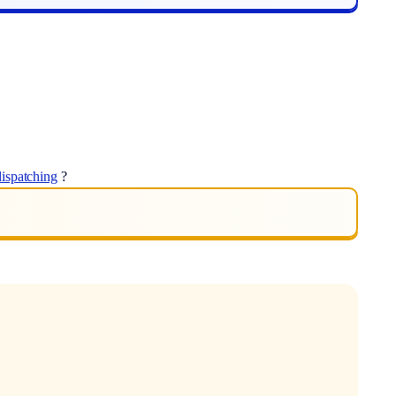
dispatching
?