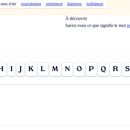
sans éclat
insipidement
piètrement
fadement
faiblement
À découvrir
Savez-vous ce que signifie le mot
r
H
I
J
K
L
M
N
O
P
Q
R
S