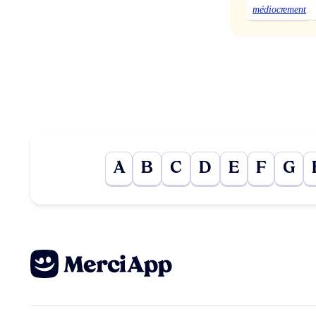
médiocrement
A
B
C
D
E
F
G