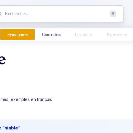
mmencez à chercher un mot dans le dictionnaire :
S
esults found.
Synonymes
Contraires
Locutions
Expressions
e
ymes, exemples en français
de
“niable“