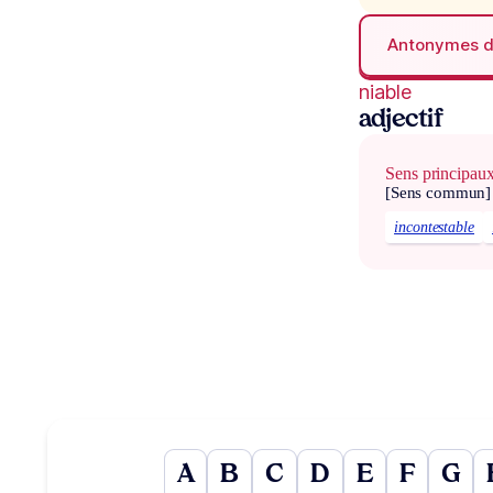
Antonymes 
niable
adjectif
Sens principau
[Sens commun]
incontestable
A
B
C
D
E
F
G