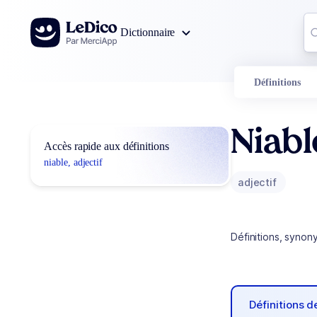
Aller au contenu
Co
Dictionnaire
0
r
Définitions
Niabl
Accès rapide aux définitions
niable, adjectif
adjectif
Définitions, synon
Définitions 