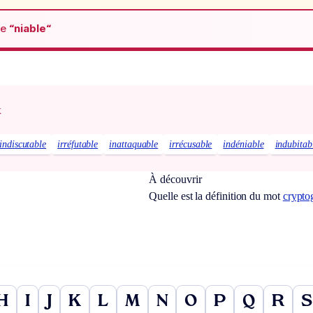
de
“niable“
x
indiscutable
irréfutable
inattaquable
irrécusable
indéniable
indubitab
À découvrir
Quelle est la définition du mot
crypto
H
I
J
K
L
M
N
O
P
Q
R
S