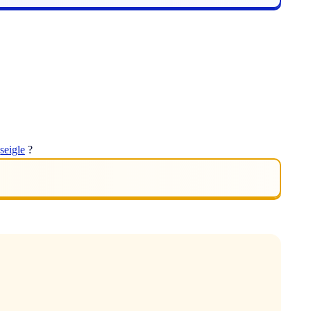
t
seigle
?