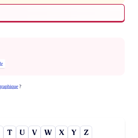
le
graphique
?
T
U
V
W
X
Y
Z