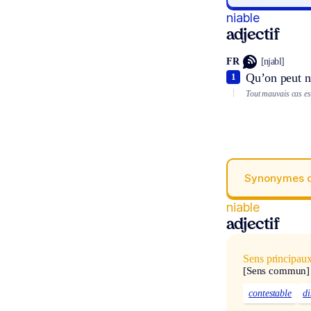
niable
adjectif
FR
[njabl]
Qu’on peut ni
1
Tout mauvais cas est
Synonymes 
niable
adjectif
Sens principau
[Sens commun]
contestable
di