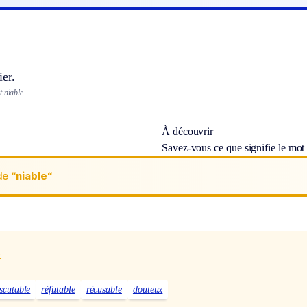
er.
 niable.
À découvrir
Savez-vous ce que signifie le mo
de
“niable“
x
scutable
réfutable
récusable
douteux