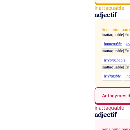
inattaquable
adjectif
Sens principau
inattaquable
[En
imprenable
in
inattaquable
[En
irréprochable
inattaquable
[En
irréfutable
in
Antonymes 
inattaquable
adjectif
Sens principau