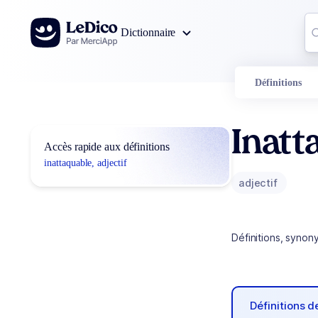
Aller au contenu
Co
Dictionnaire
0
r
Définitions
Inatt
Accès rapide aux définitions
inattaquable, adjectif
adjectif
Définitions, synon
Définitions 