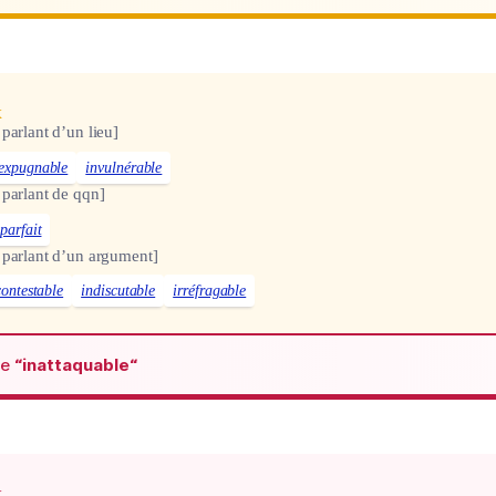
x
 parlant d’un lieu]
expugnable
invulnérable
 parlant de qqn]
parfait
 parlant d’un argument]
contestable
indiscutable
irréfragable
de
“inattaquable“
x