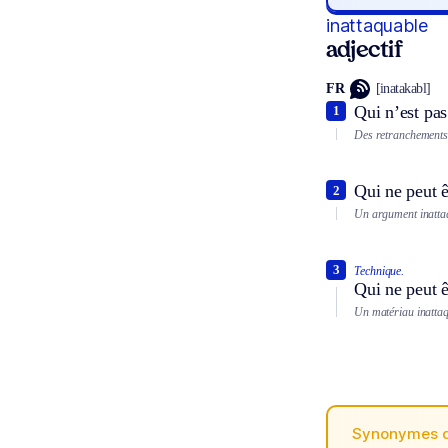
inattaquable
adjectif
FR
[inatakabl]
Qui n’est pas
1
Des retranchements 
Qui ne peut ê
2
Un argument inatta
3
Technique.
Qui ne peut ê
Un matériau inattaqu
Synonymes 