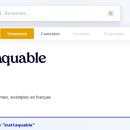
mmencez à chercher un mot dans le dictionnaire :
S
esults found.
Synonymes
Contraires
Locutions
Expressions
aquable
ymes, exemples en français
de
“inattaquable“