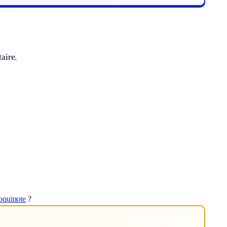
aire.
oquinote
?