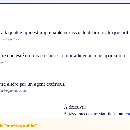
 attaquable, qui est imprenable et dissuade de toute attaque milit
inattaquables.
tre contesté ou mis en cause ; qui n’admet aucune opposition.
quable.
tre altéré par un agent extérieur.
able par la rouille.
À découvrir
Savez-vous ce que signifie le mot
cr
de
“inattaquable“