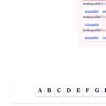
inattaquable
[En
attaquable
pr
inattaquable
[En
critiquable
inattaquable
[En
attaquable
co
A
B
C
D
E
F
G