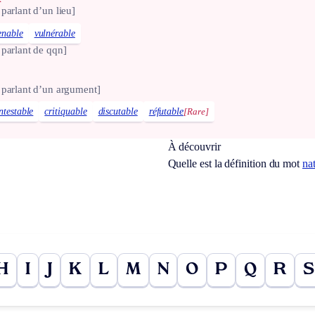
 parlant d’un lieu]
enable
vulnérable
 parlant de qqn]
 parlant d’un argument]
ntestable
critiquable
discutable
réfutable
[Rare]
À découvrir
Quelle est la définition du mot
nat
H
I
J
K
L
M
N
O
P
Q
R
S