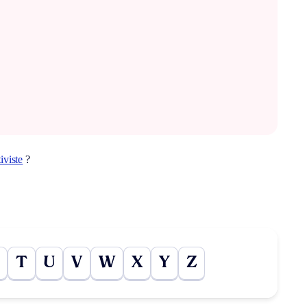
iviste
?
T
U
V
W
X
Y
Z