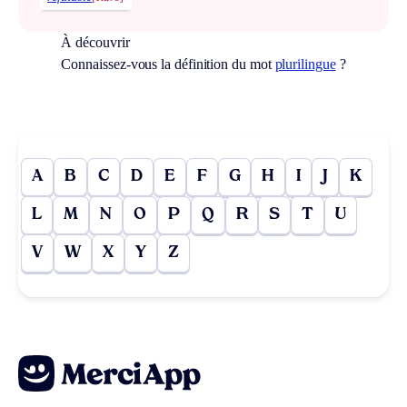
À découvrir
Connaissez-vous la définition du mot
plurilingue
?
A
B
C
D
E
F
G
H
I
J
K
L
M
N
O
P
Q
R
S
T
U
V
W
X
Y
Z