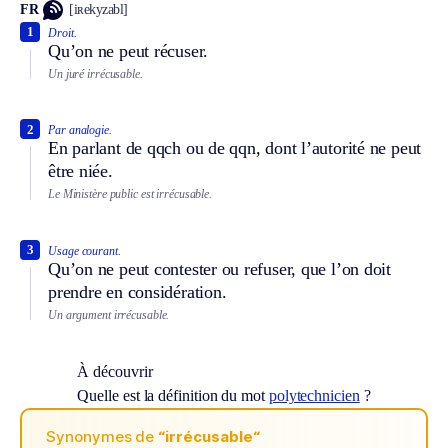
FR
[iʀekyzabl]
1
Droit.
Qu’on ne peut récuser.
Un juré irrécusable.
2
Par analogie.
En parlant de qqch ou de qqn, dont l’autorité ne peut
être niée.
Le Ministère public est irrécusable.
3
Usage courant.
Qu’on ne peut contester ou refuser, que l’on doit
prendre en considération.
Un argument irrécusable.
À découvrir
Quelle est la définition du mot
polytechnicien
?
Synonymes de
“irrécusable“