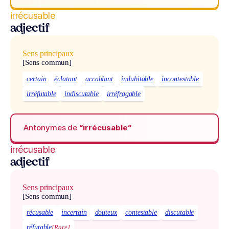
irrécusable
adjectif
Sens principaux
[Sens commun]
certain
éclatant
accablant
indubitable
incontestable
irréfutable
indiscutable
irréfragable
Antonymes de
“irrécusable“
irrécusable
adjectif
Sens principaux
[Sens commun]
récusable
incertain
douteux
contestable
discutable
réfutable
[Rare]