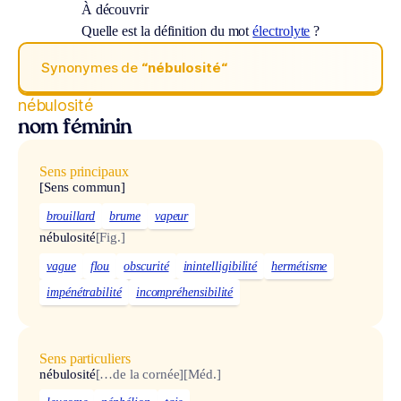
À découvrir
Quelle est la définition du mot
électrolyte
?
Synonymes de
“nébulosité“
nébulosité
nom féminin
Sens principaux
[Sens commun]
brouillard
brume
vapeur
nébulosité
[Fig.]
vague
flou
obscurité
inintelligibilité
hermétisme
impénétrabilité
incompréhensibilité
Sens particuliers
nébulosité
[…de la cornée]
[Méd.]