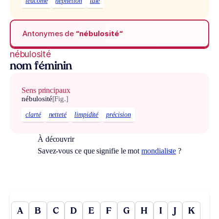
leucome
néphélion
taie
Antonymes de
“nébulosité“
nébulosité
nom féminin
Sens principaux
nébulosité
[Fig.]
clarté
netteté
limpidité
précision
À découvrir
Savez-vous ce que signifie le mot
mondialiste
?
A
B
C
D
E
F
G
H
I
J
K