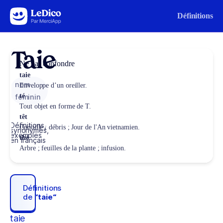
Aller au contenu
Définitions
Taie
Ne pas confondre
taie
nom
Enveloppe d’un oreiller.
té
féminin
Tout objet en forme de T.
têt
Définitions,
Coquille ; débris ; Jour de l'An vietnamien.
synonymes,
exemples
thé
en français
Arbre ; feuilles de la plante ; infusion.
Définitions
de
“taie“
taie