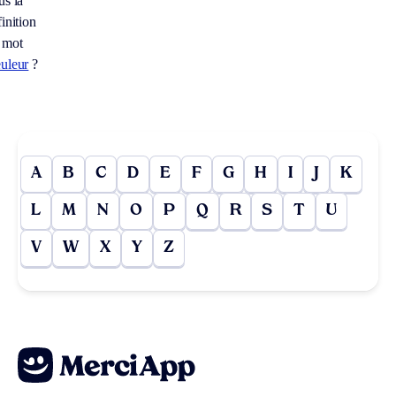
us la
inition
 mot
uleur
?
A
B
C
D
E
F
G
H
I
J
K
L
M
N
O
P
Q
R
S
T
U
V
W
X
Y
Z