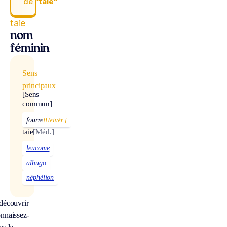
de
“taie“
taie
nom
féminin
Sens
principaux
[Sens
commun]
fourre
[Helvét.]
taie
[Méd.]
leucome
albugo
néphélion
découvrir
nnaissez-