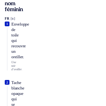
nom
féminin
FR
[tɛ]
Enveloppe
1
de
toile
qui
recouvre
un
oreiller.
Une
taie
d’oreiller.
Tache
2
blanche
opaque
qui
se