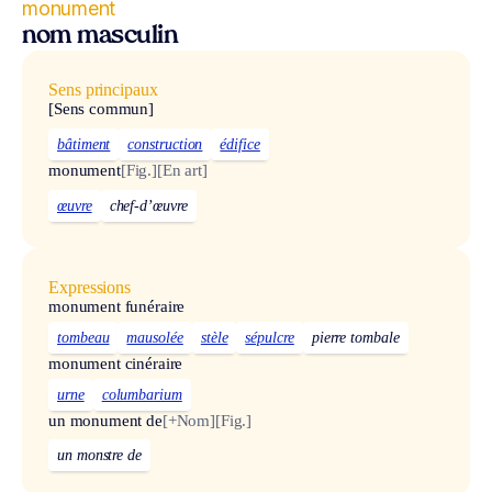
monument
nom masculin
Sens principaux
[Sens commun]
bâtiment
construction
édifice
monument
[Fig.]
[En art]
œuvre
chef-d’œuvre
Expressions
monument funéraire
tombeau
mausolée
stèle
sépulcre
pierre tombale
monument cinéraire
urne
columbarium
un monument de
[+Nom]
[Fig.]
un monstre de