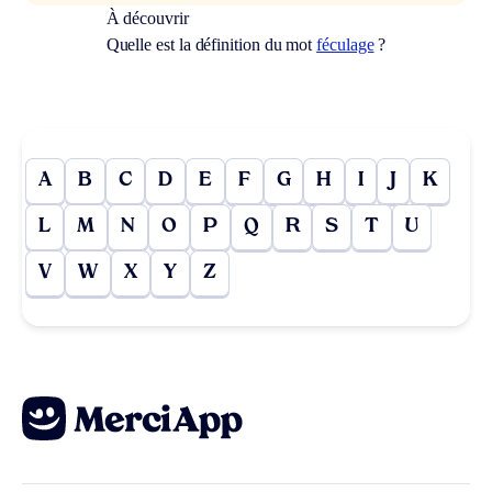
À découvrir
Quelle est la définition du mot
féculage
?
A
B
C
D
E
F
G
H
I
J
K
L
M
N
O
P
Q
R
S
T
U
V
W
X
Y
Z