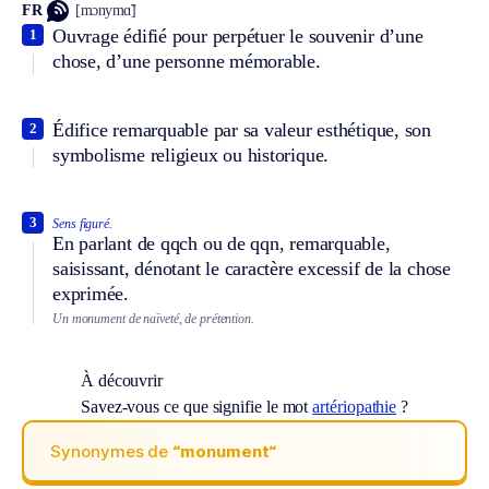
FR
[mɔnymɑ̃]
Ouvrage édifié pour perpétuer le souvenir d’une
1
chose, d’une personne mémorable.
Édifice remarquable par sa valeur esthétique, son
2
symbolisme religieux ou historique.
3
Sens figuré.
En parlant de qqch ou de qqn, remarquable,
saisissant, dénotant le caractère excessif de la chose
exprimée.
Un monument de naïveté, de prétention.
À découvrir
Savez-vous ce que signifie le mot
artériopathie
?
Synonymes de
“monument“