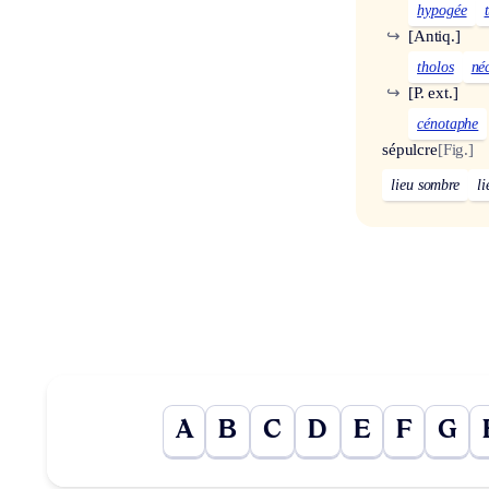
hypogée
↪
[Antiq.]
tholos
né
↪
[P. ext.]
cénotaphe
sépulcre
[Fig.]
lieu sombre
l
A
B
C
D
E
F
G