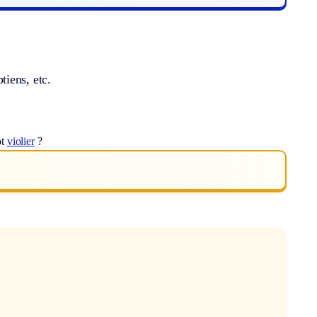
iens, etc.
ot
violier
?