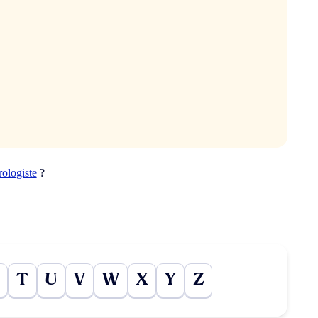
rologiste
?
T
U
V
W
X
Y
Z