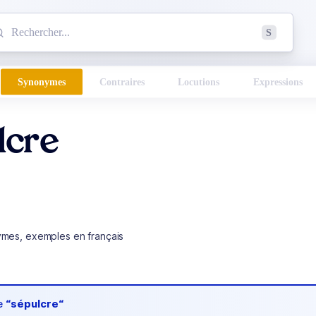
mmencez à chercher un mot dans le dictionnaire :
S
esults found.
Synonymes
Contraires
Locutions
Expressions
lcre
ymes, exemples en français
de
“sépulcre“