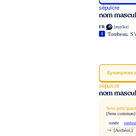
sépulcre
nom mascul
FR
[sepylkʀ]
Tombeau. S’em
1
Synonymes 
sépulcre
nom mascul
Sens principau
[Sens commun]
tombe
tombe
↪
[Archéol.]