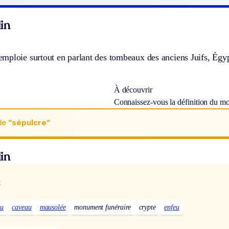
in
ploie surtout en parlant des tombeaux des anciens Juifs, Égypt
À découvrir
Connaissez-vous la définition du m
de
“sépulcre“
in
x
au
caveau
mausolée
monument funéraire
crypte
enfeu