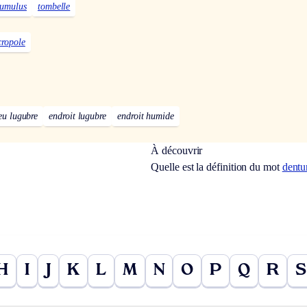
tumulus
tombelle
cropole
ieu lugubre
endroit lugubre
endroit humide
À découvrir
Quelle est la définition du mot
dentu
H
I
J
K
L
M
N
O
P
Q
R
S