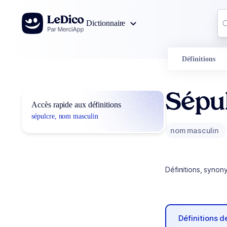
Aller au contenu
Co
Dictionnaire
0
r
Définitions
Sépu
Accès rapide aux définitions
sépulcre, nom masculin
nom masculin
Définitions, synon
Définitions 