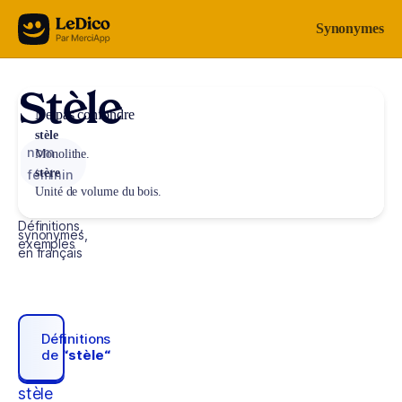
Aller au contenu
Synonymes
Stèle
Ne pas confondre
stèle
nom
Monolithe.
stère
féminin
Unité de volume du bois.
Définitions,
synonymes,
exemples
en français
Définitions
de
“stèle“
stèle