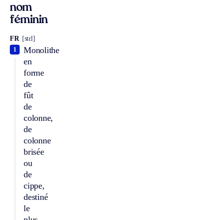
nom
féminin
FR
[stɛl]
Monolithe
1
en
forme
de
fût
de
colonne,
de
colonne
brisée
ou
de
cippe,
destiné
le
plus