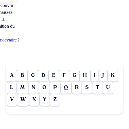
couvrir
aissez-
 la
nition du
mocytaire
?
A
B
C
D
E
F
G
H
I
J
K
L
M
N
O
P
Q
R
S
T
U
V
W
X
Y
Z