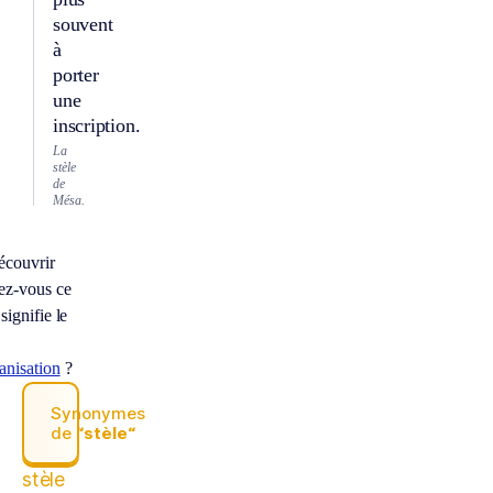
souvent
à
porter
une
inscription.
La
stèle
de
Mésa.
écouvrir
ez-vous ce
signifie le
anisation
?
Synonymes
de
“stèle“
stèle