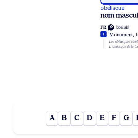
obélisque
nom mascul
FR
[ɔbelisk]
Monument, le 
1
Les obélisques élevé
L’obélisque de la C
A
B
C
D
E
F
G