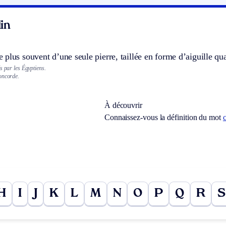
in
plus souvent d’une seule pierre, taillée en forme d’aiguille qu
s par les Égyptiens.
oncorde.
À découvrir
Connaissez-vous la définition du mot
H
I
J
K
L
M
N
O
P
Q
R
S