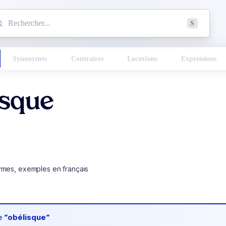
mmencez à chercher un mot dans le dictionnaire :
S
esults found.
Synonymes
Contraires
Locutions
Expressions
isque
ymes, exemples en français
de
“obélisque“