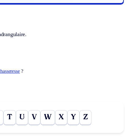
adrangulaire.
chasseresse
?
T
U
V
W
X
Y
Z