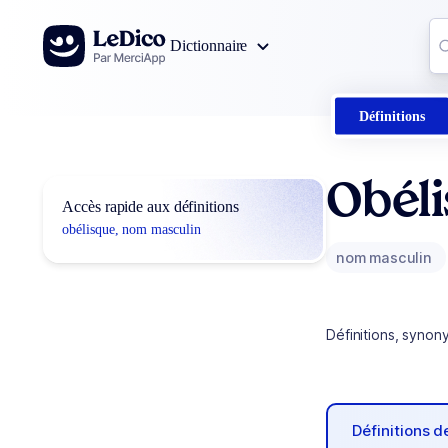
Aller au contenu
Co
Dictionnaire
0
r
Définitions
Obél
Accès rapide aux définitions
obélisque, nom masculin
nom masculin
Définitions, synon
Définitions 