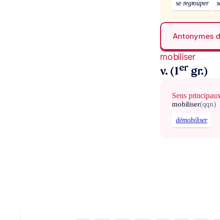
se regrouper
s
Antonymes 
mobiliser
er
v. (1
gr.)
Sens principau
mobiliser
(qqn)
démobiliser