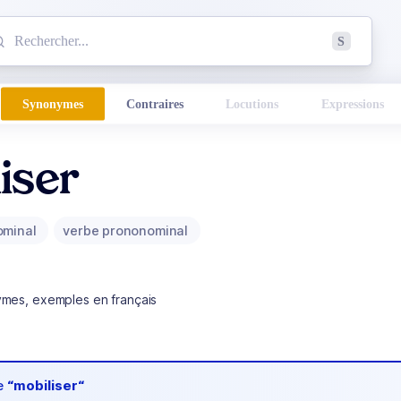
mmencez à chercher un mot dans le dictionnaire :
S
esults found.
Synonymes
Contraires
Locutions
Expressions
iser
ominal
verbe prononominal
ymes, exemples en français
de
“mobiliser“