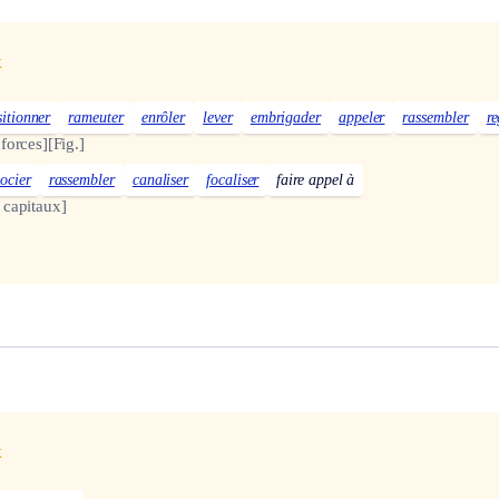
x
sitionner
rameuter
enrôler
lever
embrigader
appeler
rassembler
r
forces]
[Fig.]
ocier
rassembler
canaliser
focaliser
faire appel à
capitaux]
x