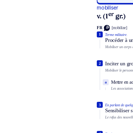
mobiliser
er
v. (1
gr.)
FR
[mɔbilize]
1
Terme militaire.
Procéder à un
Mobiliser un corps
Inciter un gr
2
Mobiliser le personn
Mettre en ac
a
Les associations
3
En parlant de quelq
Sensibiliser 
Le refus des nouvell