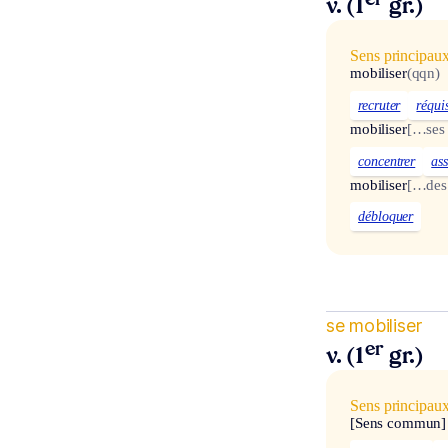
er
v. (1
gr.)
Sens principau
mobiliser
(qqn)
recruter
réqui
mobiliser
[…ses 
concentrer
ass
mobiliser
[…des 
débloquer
se mobiliser
er
v. (1
gr.)
Sens principau
[Sens commun]