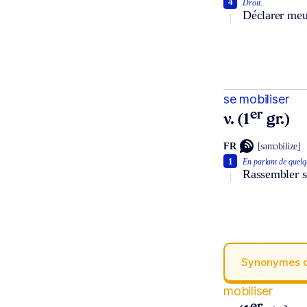
4
Droit.
Déclarer meub
se mobiliser
er
v. (1
gr.)
FR
[səmɔbilize]
1
En parlant de quelq
Rassembler se
Synonymes 
mobiliser