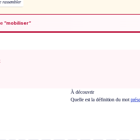
e rassembler
de
“mobiliser“
x
À découvrir
Quelle est la définition du mot
prés