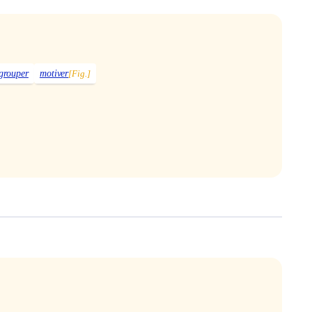
egrouper
motiver
[Fig.]