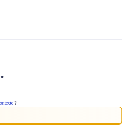
on.
ontexte
?