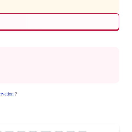
ervation
?