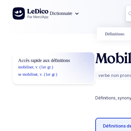
Aller au contenu
Co
Dictionnaire
0
r
Définitions
Mobil
Accès rapide aux définitions
mobiliser, v. (1er gr.)
se mobiliser, v. (1er gr.)
verbe non pron
Définitions, synon
Définitions 