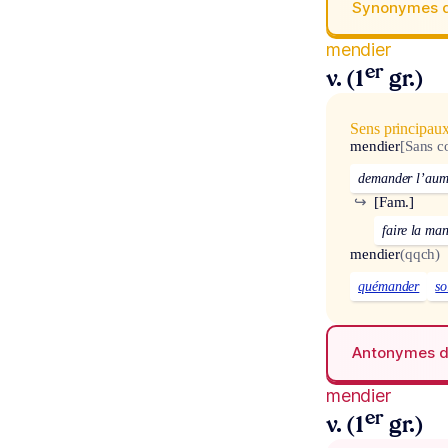
Synonymes 
mendier
er
v. (1
gr.)
Sens principau
mendier
[Sans 
demander l’au
↪
[Fam.]
faire la ma
mendier
(qqch)
quémander
so
Antonymes 
mendier
er
v. (1
gr.)