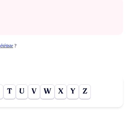
ététiste
?
T
U
V
W
X
Y
Z