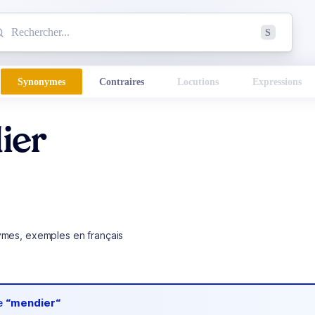
mmencez à chercher un mot dans le dictionnaire :
S
esults found.
Synonymes
Contraires
Locutions
Expressions
ier
ymes, exemples en français
de
“mendier“