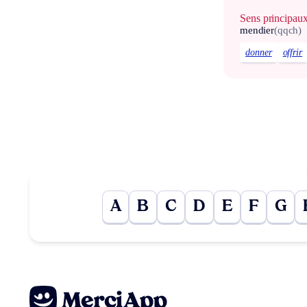
Sens principau
mendier
(qqch)
donner
offrir
A
B
C
D
E
F
G