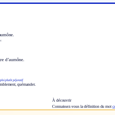
aumône.
r.
titre d’aumône.
loi plutôt péjoratif.
humblement, quémander.
À découvrir
Connaissez-vous la définition du mot
c