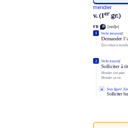
mendier
er
v. (1
gr.)
FR
[mɑ̃dje]
1
Verbe intransitif.
Demander l’
Être réduit à mendie
2
Verbe transitif.
Solliciter à 
Mendier son pain.
Mendier sa vie.
a
Sens figuré.
Emp
Solliciter 