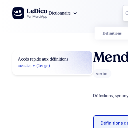
Aller au contenu
Co
Dictionnaire
0
r
Définitions
Mend
Accès rapide aux définitions
mendier, v. (1er gr.)
verbe
Définitions, synon
Définitions 