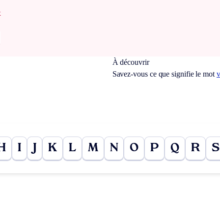
x
À découvrir
Savez-vous ce que signifie le mot
v
H
I
J
K
L
M
N
O
P
Q
R
S