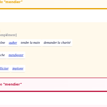
de
“mendier“
x
complément]
mône
quêter
tendre la main
demander la charité
nche
mendigoter
lliciter
implorer
de
“mendier“