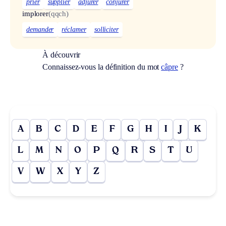
prier
supplier
adjurer
conjurer
implorer
(qqch)
demander
réclamer
solliciter
À découvrir
Connaissez-vous la définition du mot
câpre
?
A
B
C
D
E
F
G
H
I
J
K
L
M
N
O
P
Q
R
S
T
U
V
W
X
Y
Z