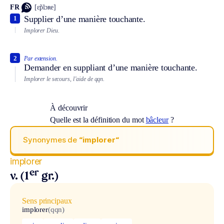
FR
[ɛ̃plɔʀe]
Supplier d’une manière touchante.
1
Implorer Dieu.
2
Par extension.
Demander en suppliant d’une manière touchante.
Implorer le secours, l’aide de qqn.
À découvrir
Quelle est la définition du mot
bâcleur
?
Synonymes de
“implorer“
implorer
er
v. (1
gr.)
Sens principaux
implorer
(qqn)