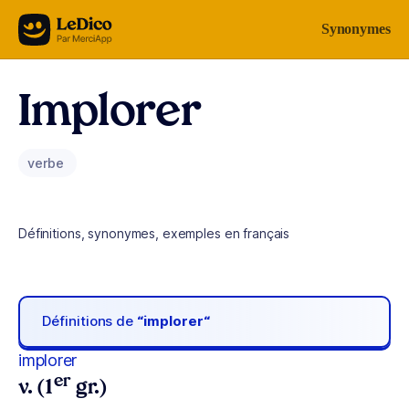
Aller au contenu
Synonymes
Implorer
verbe
Définitions, synonymes, exemples en français
Définitions de
“implorer“
implorer
er
v. (1
gr.)