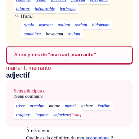
hilarant
inénarrable
burlesque
↪
[Fam.]
rigolo
marrant
poilant
tordant
bidonnant
gondolant
boyautant
roulant
Antonymes de
“marrant, marrante“
marrant, marrante
adjectif
Sens principaux
[Sens commun]
triste
macabre
morne
mortel
sinistre
funèbre
tragique
lugubre
cafardeux
[Fam.]
À découvrir
Quelle est la définition du mot
taxinomique
?