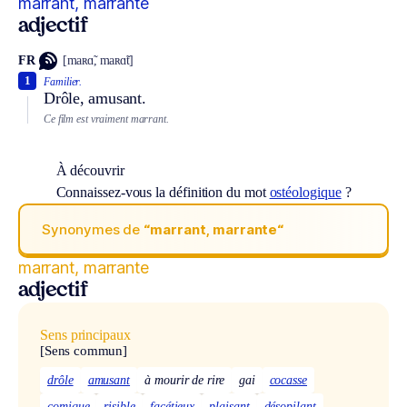
marrant, marrante
adjectif
FR
[maʀɑ̃, maʀɑ̃t]
1
Familier.
Drôle, amusant.
Ce film est vraiment marrant.
À découvrir
Connaissez-vous la définition du mot
ostéologique
?
Synonymes de
“marrant, marrante“
marrant, marrante
adjectif
Sens principaux
[Sens commun]
drôle
amusant
à mourir de rire
gai
cocasse
comique
risible
facétieux
plaisant
désopilant