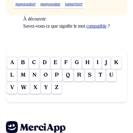
mangoustier
mangoustan
tamarinier
À découvrir
Savez-vous ce que signifie le mot
compatible
?
A
B
C
D
E
F
G
H
I
J
K
L
M
N
O
P
Q
R
S
T
U
V
W
X
Y
Z