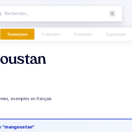
mmencez à chercher un mot dans le dictionnaire :
S
esults found.
Synonymes
Contraires
Locutions
Expressions
oustan
ymes, exemples en français
de
“mangoustan“