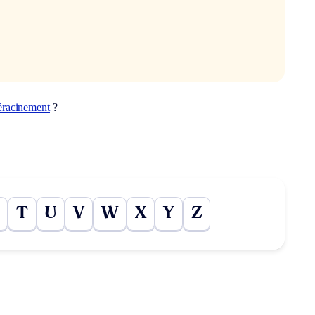
éracinement
?
T
U
V
W
X
Y
Z