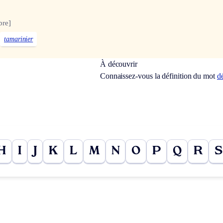
bre]
tamarinier
À découvrir
Connaissez-vous la définition du mot
d
H
I
J
K
L
M
N
O
P
Q
R
S