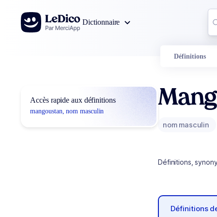
Aller au contenu
Co
Dictionnaire
0
r
Définitions
Mang
Accès rapide aux définitions
mangoustan, nom masculin
nom masculin
Définitions, synon
Définitions 