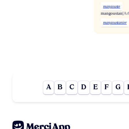
mangouste
mangoustan
[Ar
mangoustanier
A
B
C
D
E
F
G