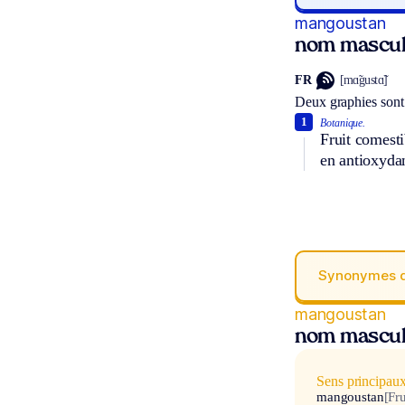
mangoustan
nom mascul
FR
[mɑ̃gustɑ̃]
Deux graphies sont
1
Botanique.
Fruit comesti
en antioxydan
Synonymes 
mangoustan
nom mascul
Sens principau
mangoustan
[Fru