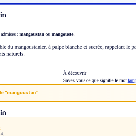
in
 admises :
mangoustan
ou
mangouste
.
ble du mangoustanier, à pulpe blanche et sucrée, rappelant le par
ts naturels.
À découvrir
Savez-vous ce que signifie le mot
lam
de
“mangoustan“
in
x
it]