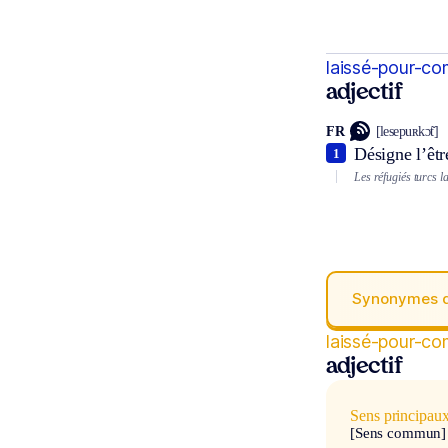
laissé-pour-co
adjectif
FR
[lesepuʀkɔ̃t]
Désigne l’êtr
1
Les réfugiés turcs 
Synonymes 
laissé-pour-co
adjectif
Sens principau
[Sens commun]