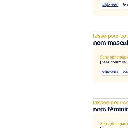
défavorisé
lés
laissé-pour-c
nom mascul
Sens principau
[Sens commun]
défavorisé
pa
laissée-pour-
nom fémini
Sens principau