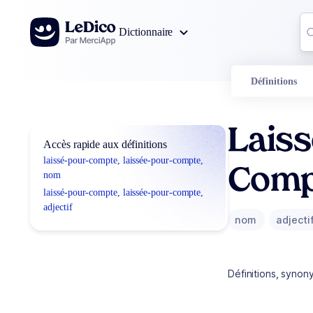
Aller au contenu
Co
Dictionnaire
0
r
Définitions
Lais
Accès rapide aux définitions
laissé-pour-compte, laissée-pour-compte,
Comp
nom
laissé-pour-compte, laissée-pour-compte,
adjectif
nom
adjecti
Définitions, synon