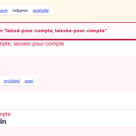
auvre
indigente
misérable
de
“laissé-pour-compte, laissée-pour-compte“
mpte, laissée-pour-compte
x
privilégié
nanti
ompte
in