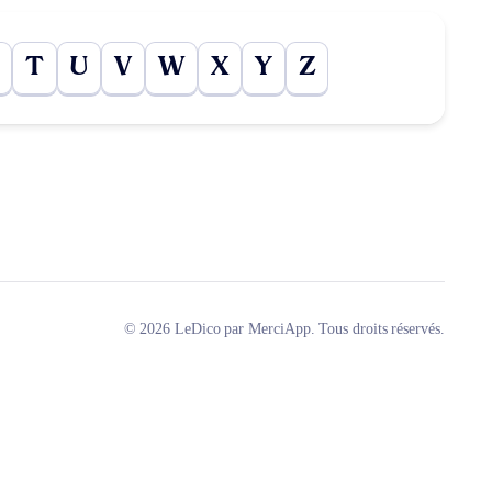
T
U
V
W
X
Y
Z
© 2026 LeDico par MerciApp. Tous droits réservés.