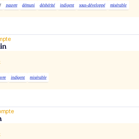
é
pauvre
démuni
déshérité
indigent
sous-développé
misérable
ompte
in
x
uvre
indigent
misérable
compte
n
x