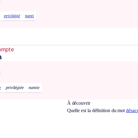
x
privilégié
nanti
compte
n
x
e
privilégiée
nantie
À découvrir
Quelle est la définition du mot
désac