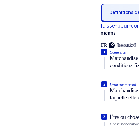
Définitions 
laissé-pour-co
nom
FR
[lesepuʀkɔ̃t]
1
Commerce.
Marchandise d
conditions f
2
Droit commercial.
Marchandise a
laquelle elle 
Être ou chose
3
Une laissée-pour-co