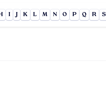
H
I
J
K
L
M
N
O
P
Q
R
S