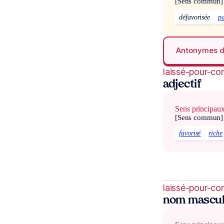
[Sens commun]
défavorisée
p
Antonymes 
laissé-pour-co
adjectif
Sens principau
[Sens commun]
favorisé
riche
laissé-pour-c
nom mascul