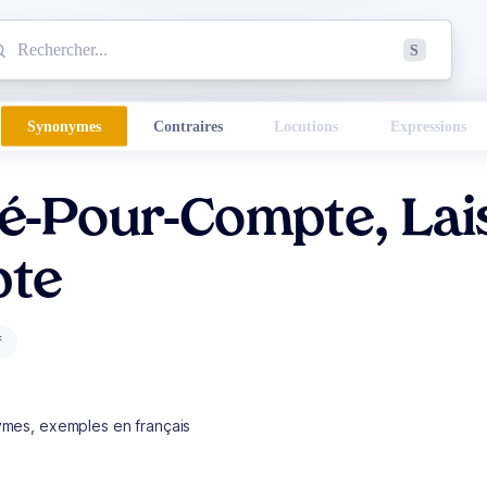
mmencez à chercher un mot dans le dictionnaire :
S
esults found.
Synonymes
Contraires
Locutions
Expressions
sé-Pour-Compte, Lai
te
f
ymes, exemples en français