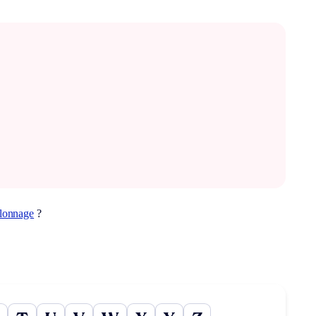
llonnage
?