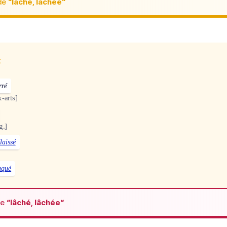
de
“lâché, lâchée“
x
rré
-arts]
g.]
laissé
aqué
de
“lâché, lâchée“