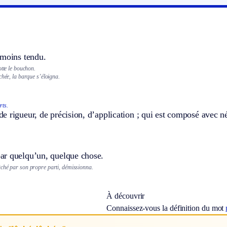
 moins tendu.
otte le bouchon.
chée, la barque s’éloigna.
rts.
 rigueur, de précision, d’application ; qui est composé avec n
r quelqu’un, quelque chose.
ché par son propre parti, démissionna.
À découvrir
Connaissez-vous la définition du mot