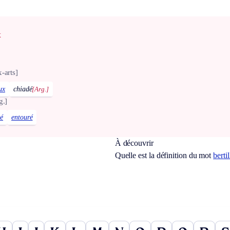
x
-arts]
ux
chiadé
[Arg.]
g.]
é
entouré
À découvrir
Quelle est la définition du mot
berti