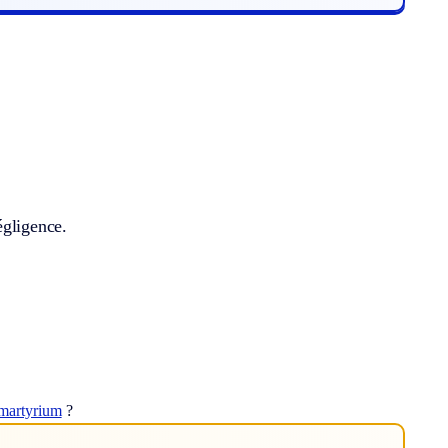
égligence.
martyrium
?