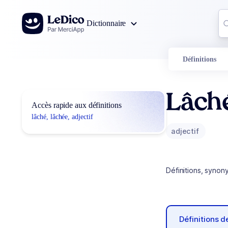
Aller au contenu
Co
Dictionnaire
0
r
Définitions
Lâch
Accès rapide aux définitions
lâché, lâchée, adjectif
adjectif
Définitions, synon
Définitions 