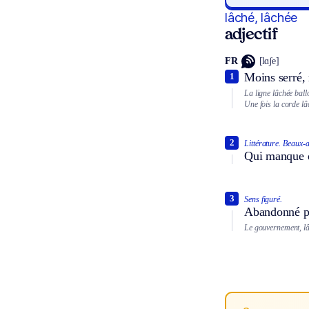
lâché, lâchée
adjectif
FR
[lɑʃe]
Moins serré,
1
La ligne lâchée ball
Une fois la corde lâ
2
Littérature.
Beaux-a
Qui manque de
3
Sens figuré.
Abandonné pa
Le gouvernement, lâ