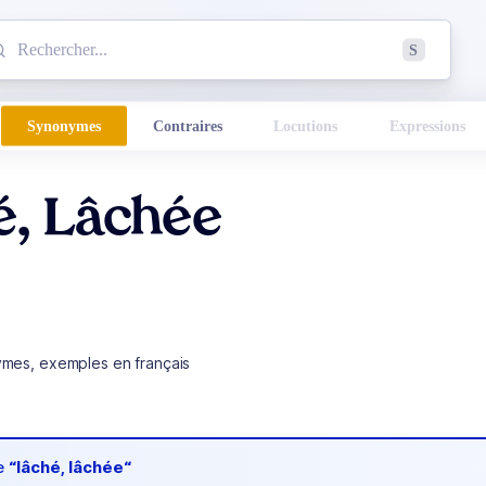
mmencez à chercher un mot dans le dictionnaire :
S
esults found.
Synonymes
Contraires
Locutions
Expressions
é, Lâchée
ymes, exemples en français
de
“lâché, lâchée“