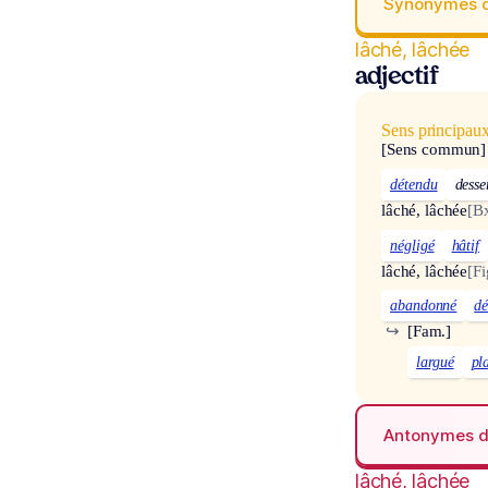
Synonymes 
lâché, lâchée
adjectif
Sens principau
[Sens commun]
détendu
desse
lâché, lâchée
[Bx
négligé
hâtif
lâché, lâchée
[Fi
abandonné
dé
↪
[Fam.]
largué
pl
Antonymes 
lâché, lâchée