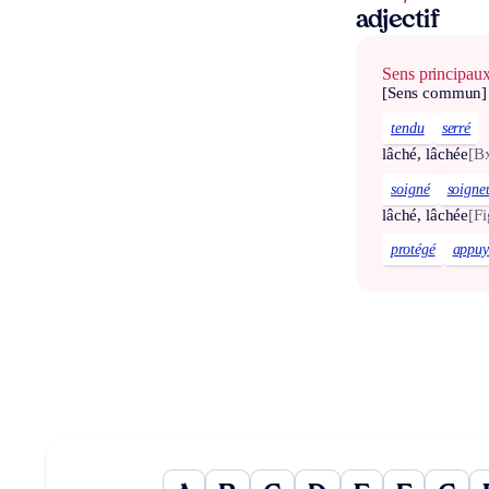
adjectif
Sens principau
[Sens commun]
tendu
serré
lâché, lâchée
[Bx
soigné
soigne
lâché, lâchée
[Fi
protégé
appuy