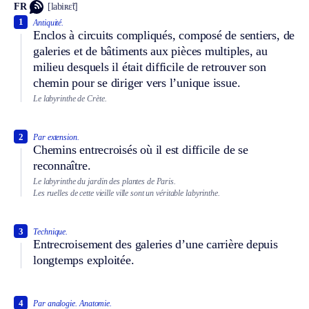
FR
[labiʀɛ̃t]
1
Antiquité.
Enclos à circuits compliqués, composé de sentiers, de
galeries et de bâtiments aux pièces multiples, au
milieu desquels il était difficile de retrouver son
chemin pour se diriger vers l’unique issue.
Le labyrinthe de Crète.
2
Par extension.
Chemins entrecroisés où il est difficile de se
reconnaître.
Le labyrinthe du jardin des plantes de Paris.
Les ruelles de cette vieille ville sont un véritable labyrinthe.
3
Technique.
Entrecroisement des galeries d’une carrière depuis
longtemps exploitée.
4
Par analogie.
Anatomie.