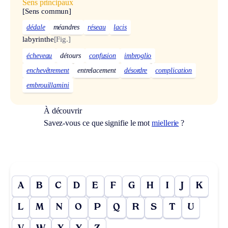
Sens principaux
[Sens commun]
dédale
méandres
réseau
lacis
labyrinthe
[Fig.]
écheveau
détours
confusion
imbroglio
enchevêtrement
entrelacement
désordre
complication
embrouillamini
À découvrir
Savez-vous ce que signifie le mot
miellerie
?
A
B
C
D
E
F
G
H
I
J
K
L
M
N
O
P
Q
R
S
T
U