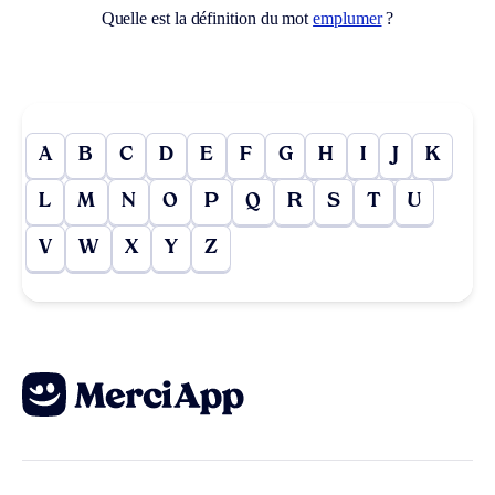
Quelle est la définition du mot
emplumer
?
A
B
C
D
E
F
G
H
I
J
K
L
M
N
O
P
Q
R
S
T
U
V
W
X
Y
Z